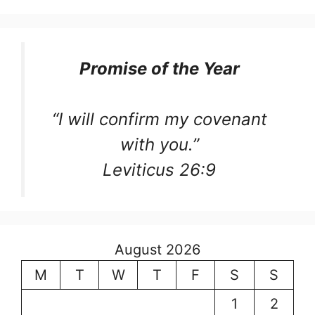
Promise of the Year
“I will confirm my covenant
with you.”
Leviticus 26:9
August 2026
M
T
W
T
F
S
S
1
2