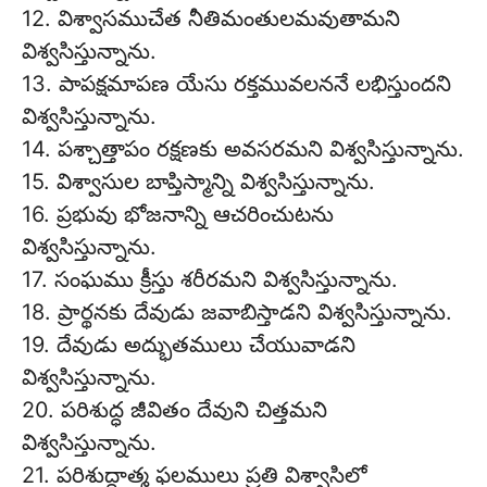
12. విశ్వాసముచేత నీతిమంతులమవుతామని
విశ్వసిస్తున్నాను.
13. పాపక్షమాపణ యేసు రక్తమువలననే లభిస్తుందని
విశ్వసిస్తున్నాను.
14. పశ్చాత్తాపం రక్షణకు అవసరమని విశ్వసిస్తున్నాను.
15. విశ్వాసుల బాప్తిస్మాన్ని విశ్వసిస్తున్నాను.
16. ప్రభువు భోజనాన్ని ఆచరించుటను
విశ్వసిస్తున్నాను.
17. సంఘము క్రీస్తు శరీరమని విశ్వసిస్తున్నాను.
18. ప్రార్థనకు దేవుడు జవాబిస్తాడని విశ్వసిస్తున్నాను.
19. దేవుడు అద్భుతములు చేయువాడని
విశ్వసిస్తున్నాను.
20. పరిశుద్ధ జీవితం దేవుని చిత్తమని
విశ్వసిస్తున్నాను.
21. పరిశుద్ధాత్మ ఫలములు ప్రతి విశ్వాసిలో