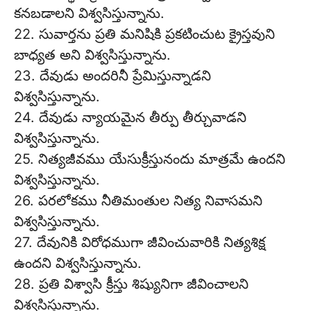
కనబడాలని విశ్వసిస్తున్నాను.
22. సువార్తను ప్రతి మనిషికి ప్రకటించుట క్రైస్తవుని
బాధ్యత అని విశ్వసిస్తున్నాను.
23. దేవుడు అందరినీ ప్రేమిస్తున్నాడని
విశ్వసిస్తున్నాను.
24. దేవుడు న్యాయమైన తీర్పు తీర్చువాడని
విశ్వసిస్తున్నాను.
25. నిత్యజీవము యేసుక్రీస్తునందు మాత్రమే ఉందని
విశ్వసిస్తున్నాను.
26. పరలోకము నీతిమంతుల నిత్య నివాసమని
విశ్వసిస్తున్నాను.
27. దేవునికి విరోధముగా జీవించువారికి నిత్యశిక్ష
ఉందని విశ్వసిస్తున్నాను.
28. ప్రతి విశ్వాసి క్రీస్తు శిష్యునిగా జీవించాలని
విశ్వసిస్తున్నాను.