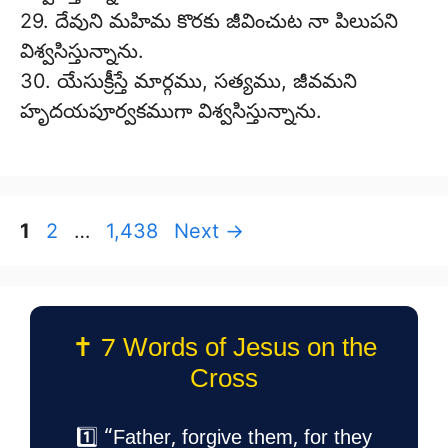
29. దేవుని మహిమ కొరకు జీవించుట నా పిలుపని
విశ్వసిస్తున్నాను.
30. యేసుక్రీస్తే మార్గము, సత్యము, జీవమని
హృదయపూర్వకముగా విశ్వసిస్తున్నాను.
Page
Page
Page
1
2
…
1,438
Next
→
✝️ 7 Words of Jesus on the
Cross
1️⃣ “Father, forgive them, for they