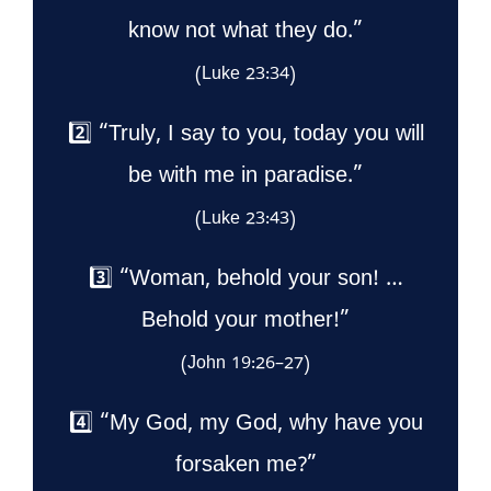
know not what they do.”
(Luke 23:34)
2️⃣ “Truly, I say to you, today you will
be with me in paradise.”
(Luke 23:43)
3️⃣ “Woman, behold your son! …
Behold your mother!”
(John 19:26–27)
4️⃣ “My God, my God, why have you
forsaken me?”