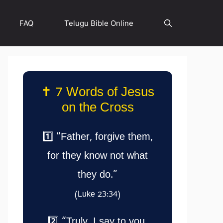
FAQ
Telugu Bible Online
✝️ 7 Words of Jesus
on the Cross
1️⃣ “Father, forgive them,
for they know not what
they do.”
(Luke 23:34)
2️⃣ “Truly, I say to you,