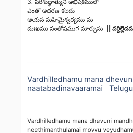
3. పరిశుద్ధాత్ముని అభిషేకములో
ఎంతో ఆదరణ కలదు
ఆయన మహిమైశ్వర్యము మ
దుఃఖము సంతోషముగ మార్చును
|| వర్ధిల్లెద
Vardhilledhamu mana dhevun
naatabadinavaaramai | Telugu 
Vardhilledhamu mana dhevuni mandh
neethimanthulamai movvu veyudham