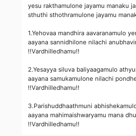
yesu rakthamulone jayamu manaku j
sthuthi sthothramulone jayamu mana
1.Yehovaa mandhira aavaranamulo ye
aayana sannidhilone nilachi anubhav
!!Vardhilledhamu!!
2.Yesayya siluva baliyaagamulo athy
aayana samukamulone nilachi pondh
!!Vardhilledhamu!!
3.Parishuddhaathmuni abhishekamulo
aayana mahimaishwaryamu mana dh
!!Vardhilledhamu!!