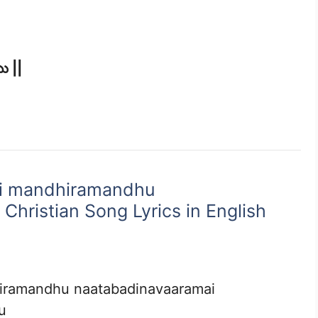
ము ||
i mandhiramandhu
Christian Song Lyrics in English
iramandhu naatabadinavaaramai
u