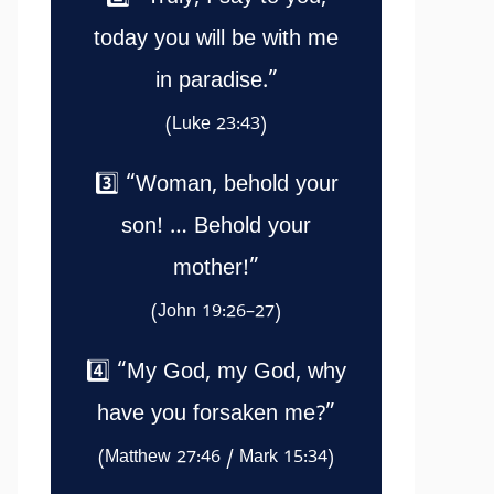
today you will be with me
in paradise.”
(Luke 23:43)
3️⃣ “Woman, behold your
son! … Behold your
mother!”
(John 19:26–27)
4️⃣ “My God, my God, why
have you forsaken me?”
(Matthew 27:46 / Mark 15:34)