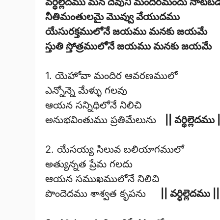
వర్ధిల్లెదము మన దేవుని మందిరమందు నాటబ
నీతిమంతులమై మొవ్వు వేయుదము
యేసురక్తములోనే జయము మనకు జయమే
స్తుతి స్తోత్రములోనే జయము మనకు జయమే
1. యెహోవా మందిర ఆవరణములో
ఎన్నోన్నె మేళ్ళు గలవు
ఆయన సన్నిధిలోనే నిలిచి
అనుభవింతుము ప్రతిమేలును
|| వర్ధిల్లెదము 
2. యేసయ్య సిలువ బలియాగములో
అత్యున్నత ప్రేమ గలదు
ఆయన సముఖములోనే నిలిచి
పొందెదము శాశ్వత కృపను
|| వర్ధిల్లెదము ||