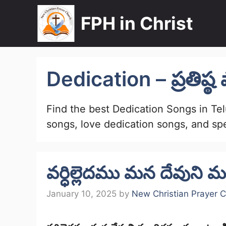
Skip
FPH in Christ
to
content
Dedication – ప్రతిష్
Find the best Dedication Songs in Tel
songs, love dedication songs, and sp
వర్ధిల్లెదము మన దేవున
January 10, 2025
by
New Christian Prayer 