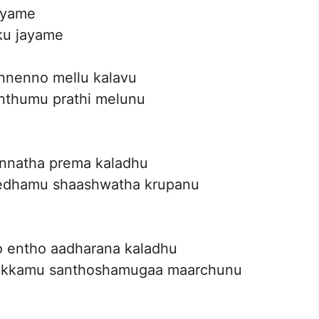
ayame
ku jayame
nnenno mellu kalavu
inthumu prathi melunu
unnatha prema kaladhu
edhamu shaashwatha krupanu
 entho aadharana kaladhu
ukkamu santhoshamugaa maarchunu