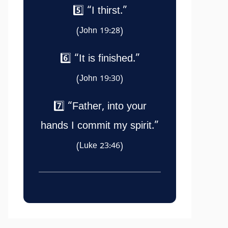
5️⃣ “I thirst.”
(John 19:28)
6️⃣ “It is finished.”
(John 19:30)
7️⃣ “Father, into your
hands I commit my spirit.”
(Luke 23:46)