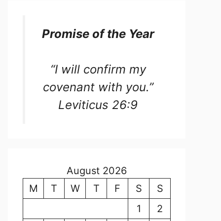
Promise of the Year
“I will confirm my
covenant with you.”
Leviticus 26:9
August 2026
M
T
W
T
F
S
S
1
2