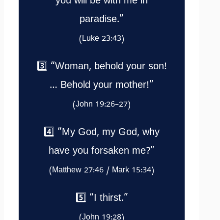
you will be with me in
paradise.”
(Luke 23:43)
3️⃣ “Woman, behold your son!
… Behold your mother!”
(John 19:26–27)
4️⃣ “My God, my God, why
have you forsaken me?”
(Matthew 27:46 / Mark 15:34)
5️⃣ “I thirst.”
(John 19:28)