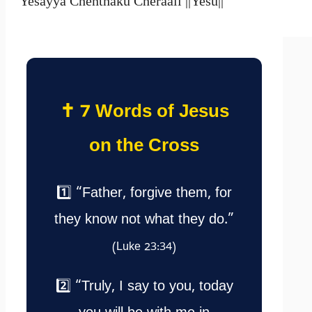
Yesayya Chenthaku Cheraali ||Yesu||
✝️ 7 Words of Jesus
on the Cross
1️⃣ “Father, forgive them, for
they know not what they do.”
(Luke 23:34)
2️⃣ “Truly, I say to you, today