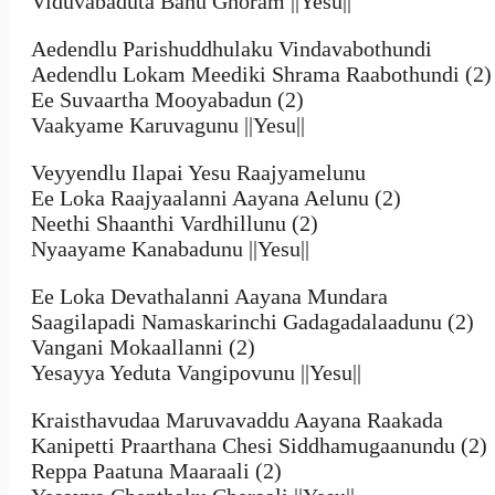
Viduvabaduta Bahu Ghoram ||Yesu||
Aedendlu Parishuddhulaku Vindavabothundi
Aedendlu Lokam Meediki Shrama Raabothundi (2)
Ee Suvaartha Mooyabadun (2)
Vaakyame Karuvagunu ||Yesu||
Veyyendlu Ilapai Yesu Raajyamelunu
Ee Loka Raajyaalanni Aayana Aelunu (2)
Neethi Shaanthi Vardhillunu (2)
Nyaayame Kanabadunu ||Yesu||
Ee Loka Devathalanni Aayana Mundara
Saagilapadi Namaskarinchi Gadagadalaadunu (2)
Vangani Mokaallanni (2)
Yesayya Yeduta Vangipovunu ||Yesu||
Kraisthavudaa Maruvavaddu Aayana Raakada
Kanipetti Praarthana Chesi Siddhamugaanundu (2)
Reppa Paatuna Maaraali (2)