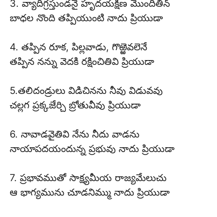
3. వ్యాదిగ్రస్తుండనై హృదయక్షీణ మొందితిన్
బాధల నొంది తప్పియుంటి నాదు ప్రియుడా
4. తప్పిన రూక, పిల్లవాడు, గొఱ్ఱెవలెనే
తప్పిన నన్ను వెదకి రక్షించితివి ప్రియుడా
5.తలిదండ్రులు విడిచినను నీవు విడువవు
చల్లగ ప్రక్కజేర్చి బ్రోతువీవు ప్రియుడా
6. నావాడవైతివి నేను నీదు వాడను
నాయాపదయందున్న ప్రభువు నాదు ప్రియుడా
7. ప్రభావముతో సాక్ష్యమీయ రాజ్యమేలుచు
ఆ భాగ్యమును చూడనిమ్ము నాదు ప్రియుడా