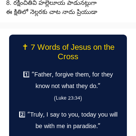
8. రక్షించితివి హల్లెలూయ పాడునట్లుగా
ఈ క్షితిలో నెల్లరకు చాట నాదు ప్రియుడా
✝️ 7 Words of Jesus on the
Cross
1️⃣ “Father, forgive them, for they
know not what they do.”
(Luke 23:34)
2️⃣ “Truly, I say to you, today you will
be with me in paradise.”