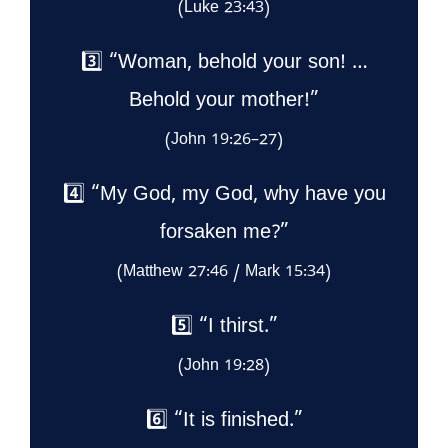
(Luke 23:43)
3️⃣ “Woman, behold your son! …
Behold your mother!”
(John 19:26–27)
4️⃣ “My God, my God, why have you
forsaken me?”
(Matthew 27:46 / Mark 15:34)
5️⃣ “I thirst.”
(John 19:28)
6️⃣ “It is finished.”