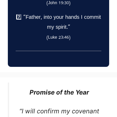
(John 19:30)
7️⃣ “Father, into your hands I commit
my spirit.”
(Luke 23:46)
Promise of the Year
“I will confirm my covenant