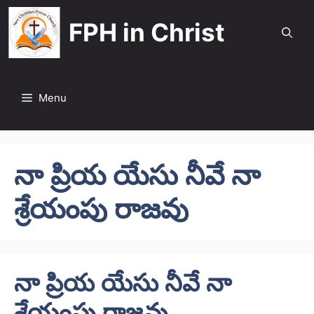
Skip
FPH in Christ
to
content
Menu
నా ప్రియ యేసు నీవే నా
శ్రేయంపు రాజవు
నా ప్రియ యేసు నీవే నా
శ్రేయంపు రాజవు