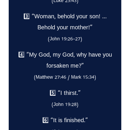
(Luke 23:43)
3️⃣ “Woman, behold your son! …
Behold your mother!”
(John 19:26–27)
4️⃣ “My God, my God, why have you
forsaken me?”
(Matthew 27:46 / Mark 15:34)
5️⃣ “I thirst.”
(John 19:28)
6️⃣ “It is finished.”