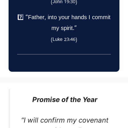
(John 19:30)
7️⃣ “Father, into your hands I commit
my spirit.”
(Luke 23:46)
Promise of the Year
“I will confirm my covenant