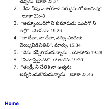
చెప్పెను. లూకా 23:34
“నేడు నీవు నాతోకూడ పర దైసులో ఉందువు”
. లూకా 23:43
“అమ్మా,యిదిగో నీ కుమారుడు యిదిగో నీ
తల్లి”. యోహాను 19:26
“నా దేవా, నా దేవా, నన్ను ఎందుకు
చెయ్యివిడిచితివి”. మార్కు 15:34
“నేను దప్పిగొనుచున్నాను”. యోహాను 19:28
“సమాప్తమైనది”. యోహాను 19:30
“తండ్రీ, నీ చేతికి నా ఆత్మను
అప్పగించుకొనుచున్నాను”. లూకా 23:46
Home