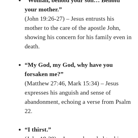
“Woman, behold your son… Behold
your mother.”
(John 19:26-27) – Jesus entrusts his
mother to the care of the apostle John,
showing his concern for his family even in
death.
“My God, my God, why have you
forsaken me?”
(Matthew 27:46, Mark 15:34) – Jesus
expresses his anguish and sense of
abandonment, echoing a verse from Psalm
22.
“I thirst.”