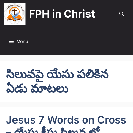
Skip
FPH in Christ
to
content
Menu
సిలువపై యేసు పలికిన
ఏడు మాటలు
Jesus 7 Words on Cross
– యేసు క్రీస్తు సిలువ లో