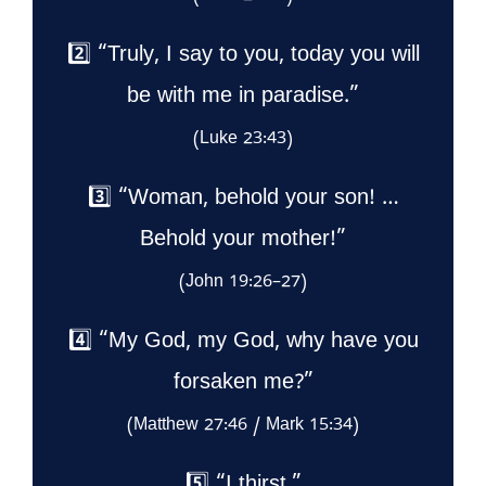
2️⃣ “Truly, I say to you, today you will
be with me in paradise.”
(Luke 23:43)
3️⃣ “Woman, behold your son! …
Behold your mother!”
(John 19:26–27)
4️⃣ “My God, my God, why have you
forsaken me?”
(Matthew 27:46 / Mark 15:34)