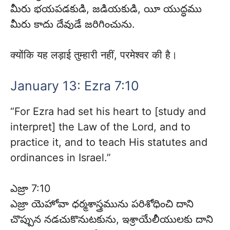
మీరు భయపడకుడి, జడియకుడి, యీ యుద్ధము
మీరు కాదు దేవుడే జరిగించును.
क्योंकि यह लड़ाई तुम्हारी नहीं, परमेश्वर की है।
January 13: Ezra 7:10
“For Ezra had set his heart to [study and
interpret] the Law of the Lord, and to
practice it, and to teach His statutes and
ordinances in Israel.”
ఎజ్రా 7:10
ఎజ్రా యెహోవా ధర్మశాస్త్రమును పరిశోధించి దాని
చొప్పున నడచుకొనుటకును, ఇశ్రాయేలీయులకు దాని