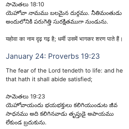
సామెతలు 18:10
యెహోవా నామము బలమైన దుర్గము. నీతిమంతుడు
అందులోనికి పరుగెత్తి సురక్షితముగా నుండును.
यहोवा का नाम दृढ़ गढ़ है; धर्मी उसमें भागकर शरण पाते हैं।
January 24: Proverbs 19:23
The fear of the Lord tendeth to life: and he
that hath it shall abide satisfied;
సామెతలు 19:23
యెహోవాయందు భయభక్తులు కలిగియుండుట జీవ
సాధనము అది కలిగినవాడు తృప్తుడై అపాయము
లేకుండ బ్రదుకును.