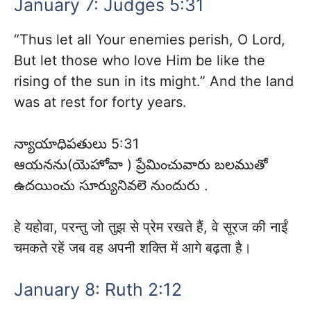
January 7: Judges 5:31
“Thus let all Your enemies perish, O Lord,
But let those who love Him be like the
rising of the sun in its might.” And the land
was at rest for forty years.
న్యాయాధిపతులు 5:31
ఆయనను(యెహోవా ) ప్రేమించువారు బలముతో
ఉదయించు సూర్యునివలె నుందురు .
हे यहोवा, परन्तु जो तुझ से प्रेम रखते हैं, वे सूरज की नाईं
चमकते रहें जब वह अपनी शक्ति में आगे बढ़ता है।
January 8: Ruth 2:12