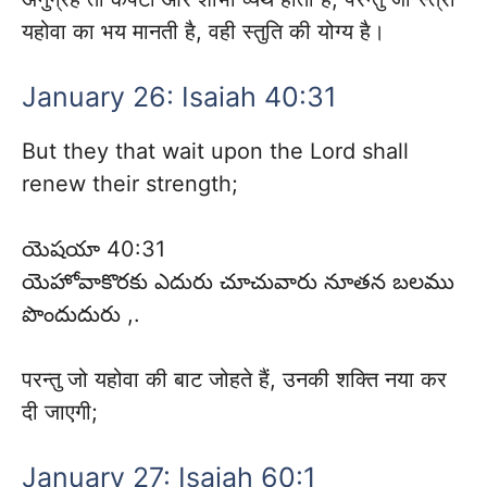
यहोवा का भय मानती है, वही स्तुति की योग्य है।
January 26: Isaiah 40:31
But they that wait upon the Lord shall
renew their strength;
యెషయా 40:31
యెహోవాకొరకు ఎదురు చూచువారు నూతన బలము
పొందుదురు ,.
परन्तु जो यहोवा की बाट जोहते हैं, उनकी शक्ति नया कर
दी जाएगी;
January 27: Isaiah 60:1