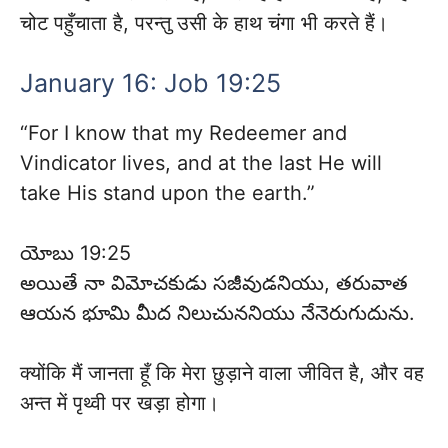
चोट पहुँचाता है, परन्तु उसी के हाथ चंगा भी करते हैं।
January 16: Job 19:25
“For I know that my Redeemer and
Vindicator lives, and at the last He will
take His stand upon the earth.”
యోబు 19:25
అయితే నా విమోచకుడు సజీవుడనియు, తరువాత
ఆయన భూమి మీద నిలుచుననియు నేనెరుగుదును.
क्योंकि मैं जानता हूँ कि मेरा छुड़ाने वाला जीवित है, और वह
अन्त में पृथ्वी पर खड़ा होगा।