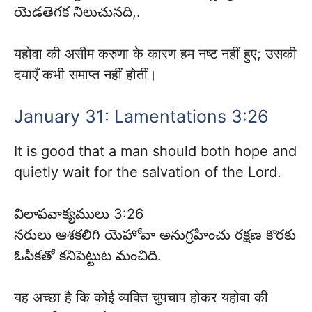
యెడతెగక నిలుచునది,.
यहोवा की असीम करुणा के कारण हम नष्ट नहीं हुए; उसकी
दयाएँ कभी समाप्त नहीं होतीं।
January 31: Lamentations 3:26
It is good that a man should both hope and
quietly wait for the salvation of the Lord.
విలాపవాక్యములు 3:26
నరులు ఆశకలిగి యెహోవా అనుగ్రహించు రక్షణ కొరకు
ఓపికతో కనిపెట్టుట మంచిది.
यह अच्छा है कि कोई व्यक्ति चुपचाप होकर यहोवा की