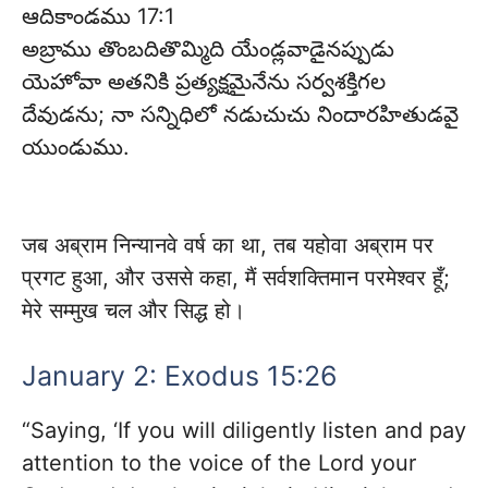
ఆదికాండము 17:1
అబ్రాము తొంబదితొమ్మిది యేండ్లవాడైనప్పుడు
యెహోవా అతనికి ప్రత్యక్షమైనేను సర్వశక్తిగల
దేవుడను; నా సన్నిధిలో నడుచుచు నిందారహితుడవై
యుండుము.
जब अब्राम निन्यानवे वर्ष का था, तब यहोवा अब्राम पर
प्रगट हुआ, और उससे कहा, मैं सर्वशक्तिमान परमेश्वर हूँ;
मेरे सम्मुख चल और सिद्ध हो।
January 2: Exodus 15:26
“Saying, ‘If you will diligently listen and pay
attention to the voice of the Lord your