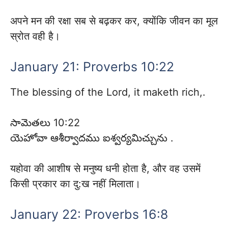
अपने मन की रक्षा सब से बढ़कर कर, क्योंकि जीवन का मूल
स्रोत वही है।
January 21: Proverbs 10:22
The blessing of the Lord, it maketh rich,.
సామెతలు 10:22
యెహోవా ఆశీర్వాదము ఐశ్వర్యమిచ్చును .
यहोवा की आशीष से मनुष्य धनी होता है, और वह उसमें
किसी प्रकार का दु:ख नहीं मिलाता।
January 22: Proverbs 16:8