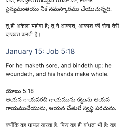
నీవే, అద్వితీయుడవైన యెహోవా, ఆకాశ
సైన్యమంతయు నీకే నమస్కారము చేయుచున్నది.
तू ही अकेला यहोवा है; तू ने आकाश, आकाश की सेना तेरी
दण्डवत करती है।
January 15: Job 5:18
For he maketh sore, and bindeth up: he
woundeth, and his hands make whole.
యోబు 5:18
ఆయన గాయపరచి గాయమును కట్టును ఆయన
గాయముచేయును, ఆయన చేతులే స్వస్థ పరచును.
क्योंकि वह घायल करता है, फिर वह ही बांधता भी है; वह