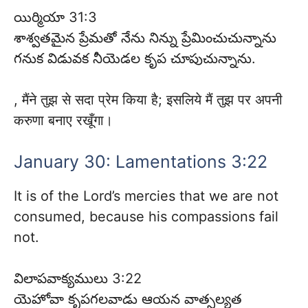
యిర్మియా 31:3
శాశ్వతమైన ప్రేమతో నేను నిన్ను ప్రేమించుచున్నాను
గనుక విడువక నీయెడల కృప చూపుచున్నాను.
, मैंने तुझ से सदा प्रेम किया है; इसलिये मैं तुझ पर अपनी
करुणा बनाए रखूँगा।
January 30: Lamentations 3:22
It is of the Lord’s mercies that we are not
consumed, because his compassions fail
not.
విలాపవాక్యములు 3:22
యెహోవా కృపగలవాడు ఆయన వాత్సల్యత