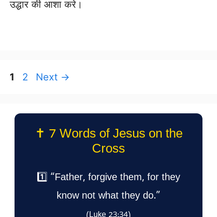
उद्धार की आशा करे।
Page
Page
1
2
Next
→
✝️ 7 Words of Jesus on the
Cross
1️⃣ “Father, forgive them, for they
know not what they do.”
(Luke 23:34)