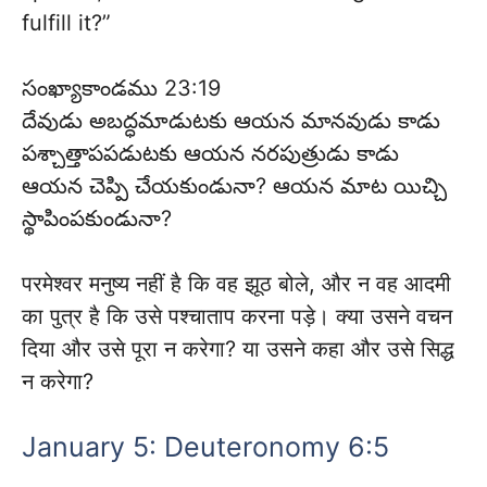
fulfill it?”
సంఖ్యాకాండము 23:19
దేవుడు అబద్ధమాడుటకు ఆయన మానవుడు కాడు
పశ్చాత్తాపపడుటకు ఆయన నరపుత్రుడు కాడు
ఆయన చెప్పి చేయకుండునా? ఆయన మాట యిచ్చి
స్థాపింపకుండునా?
परमेश्वर मनुष्य नहीं है कि वह झूठ बोले, और न वह आदमी
का पुत्र है कि उसे पश्चाताप करना पड़े। क्या उसने वचन
दिया और उसे पूरा न करेगा? या उसने कहा और उसे सिद्ध
न करेगा?
January 5: Deuteronomy 6:5