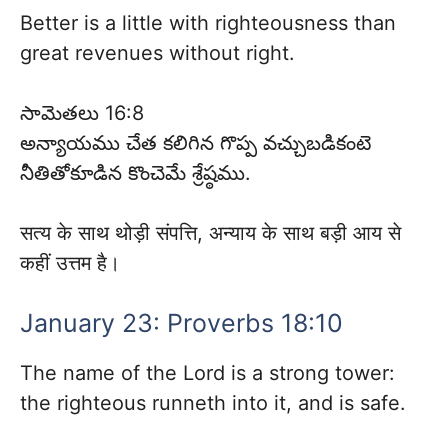
Better is a little with righteousness than
great revenues without right.
సామెతలు 16:8
అన్యాయము చేత కలిగిన గొప్ప వచ్చుబడికంటె
నీతితోకూడిన కొంచెమే శ్రేష్ఠము.
सत्य के साथ थोड़ी संपत्ति, अन्याय के साथ बड़ी आय से
कहीं उत्तम है।
January 23: Proverbs 18:10
The name of the Lord is a strong tower:
the righteous runneth into it, and is safe.