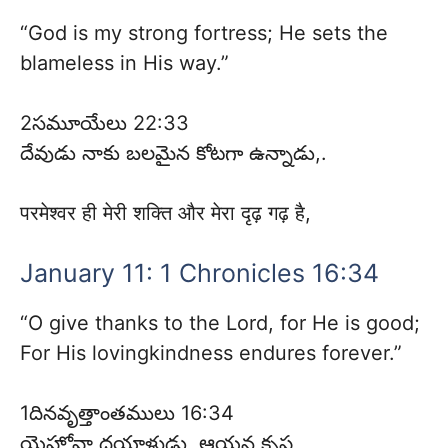
“God is my strong fortress; He sets the
blameless in His way.”
2సమూయేలు 22:33
దేవుడు నాకు బలమైన కోటగా ఉన్నాడు,.
परमेश्वर ही मेरी शक्ति और मेरा दृढ़ गढ़ है,
January 11: 1 Chronicles 16:34
“O give thanks to the Lord, for He is good;
For His lovingkindness endures forever.”
1దినవృత్తాంతములు 16:34
యెహోవా దయాళుడు, ఆయన కృప