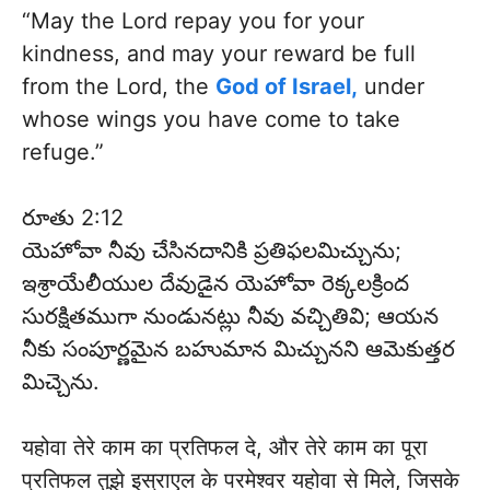
“May the Lord repay you for your
kindness, and may your reward be full
from the Lord, the
God of Israel,
under
whose wings you have come to take
refuge.”
రూతు 2:12
​​యెహోవా నీవు చేసినదానికి ప్రతిఫలమిచ్చును;
ఇశ్రాయేలీయుల దేవుడైన యెహోవా రెక్కలక్రింద
సురక్షితముగా నుండునట్లు నీవు వచ్చితివి; ఆయన
నీకు సంపూర్ణమైన బహుమాన మిచ్చునని ఆమెకుత్తర
మిచ్చెను.
यहोवा तेरे काम का प्रतिफल दे, और तेरे काम का पूरा
प्रतिफल तुझे इस्राएल के परमेश्वर यहोवा से मिले, जिसके