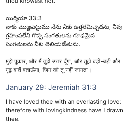
thou knowest not.
యిర్మియా 33:3
నాకు మొఱ్ఱపెట్టుము నేను నీకు ఉత్తరమిచ్చెదను, నీవు
గ్రహింపలేని గొప్ప సంగతులను గూఢమైన
సంగతులను నీకు తెలియజేతును.
मुझे पुकार, और मैं तुझे उत्तर दूँगा, और तुझे बड़ी-बड़ी और
गूढ़ बातें बताऊँगा, जिन को तू नहीं जानता।
January 29: Jeremiah 31:3
I have loved thee with an everlasting love:
therefore with lovingkindness have I drawn
thee.