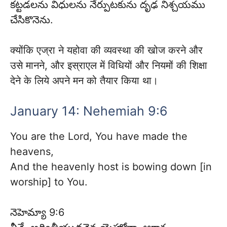
కట్టడలను విధులను నేర్పుటకును దృఢ నిశ్చయము
చేసికొనెను.
क्योंकि एज्रा ने यहोवा की व्यवस्था की खोज करने और
उसे मानने, और इस्राएल में विधियों और नियमों की शिक्षा
देने के लिये अपने मन को तैयार किया था।
January 14: Nehemiah 9:6
You are the Lord, You have made the
heavens,
And the heavenly host is bowing down [in
worship] to You.
నెహెమ్యా 9:6