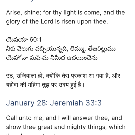
Arise, shine; for thy light is come, and the
glory of the Lord is risen upon thee.
యెషయా 60:1
నీకు వెలుగు వచ్చియున్నది, లెమ్ము, తేజరిల్లుము
యెహోవా మహిమ నీమీద ఉదయించెను
उठ, उजियाला हो, क्योंकि तेरा प्रकाश आ गया है, और
यहोवा की महिमा तुझ पर उदय हुई है।
January 28: Jeremiah 33:3
Call unto me, and I will answer thee, and
show thee great and mighty things, which