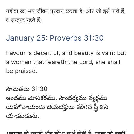
यहोवा का भय जीवन प्रदान करता है; और जो इसे पाते हैं,
वे सन्तुष्ट रहते हैं;
January 25: Proverbs 31:30
Favour is deceitful, and beauty is vain: but
a woman that feareth the Lord, she shall
be praised.
సామెతలు 31:30
అందము మోసకరము, సౌందర్యము వ్యర్థము
యెహోవాయందు భయభక్తులు కలిగిన స్త్రీ కొని
యాడబడును.
अनुग्रह तो कपटी और शोभा व्यर्थ होती है; परन्तु जो स्त्री