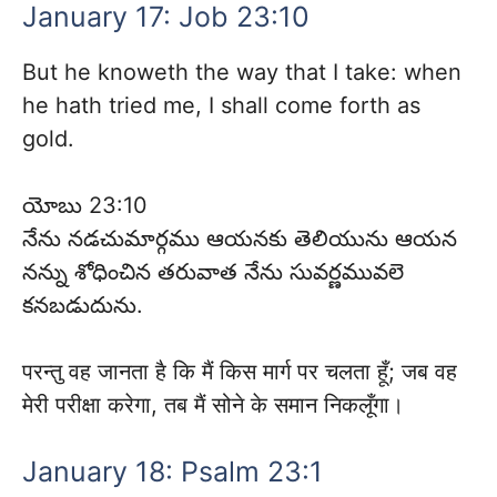
January 17: Job 23:10
But he knoweth the way that I take: when
he hath tried me, I shall come forth as
gold.
యోబు 23:10
నేను నడచుమార్గము ఆయనకు తెలియును ఆయన
నన్ను శోధించిన తరువాత నేను సువర్ణమువలె
కనబడుదును.
परन्तु वह जानता है कि मैं किस मार्ग पर चलता हूँ; जब वह
मेरी परीक्षा करेगा, तब मैं सोने के समान निकलूँगा।
January 18: Psalm 23:1