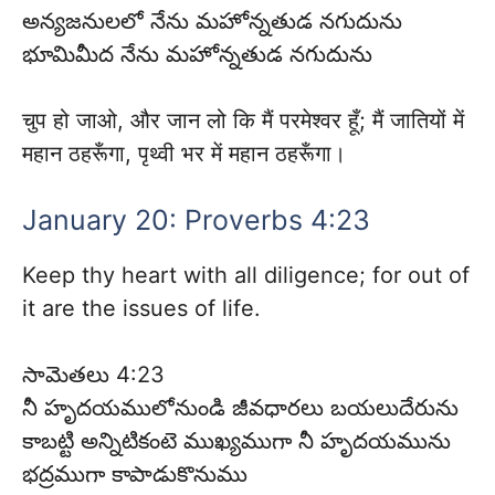
అన్యజనులలో నేను మహోన్నతుడ నగుదును
భూమిమీద నేను మహోన్నతుడ నగుదును
चुप हो जाओ, और जान लो कि मैं परमेश्वर हूँ; मैं जातियों में
महान ठहरूँगा, पृथ्वी भर में महान ठहरूँगा।
January 20: Proverbs 4:23
Keep thy heart with all diligence; for out of
it are the issues of life.
సామెతలు 4:23
నీ హృదయములోనుండి జీవధారలు బయలుదేరును
కాబట్టి అన్నిటికంటె ముఖ్యముగా నీ హృదయమును
భద్రముగా కాపాడుకొనుము