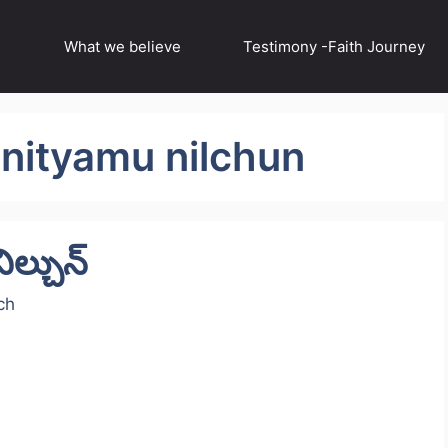
What we believe
Testimony -Faith Journey
nityamu nilchun
ిల్చున్
ch