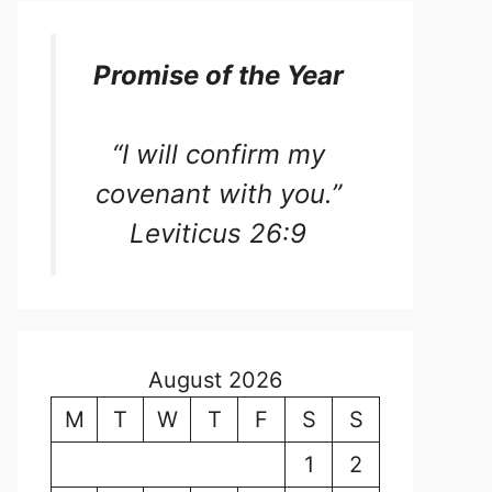
Promise of the Year
“I will confirm my
covenant with you.”
Leviticus 26:9
August 2026
M
T
W
T
F
S
S
1
2