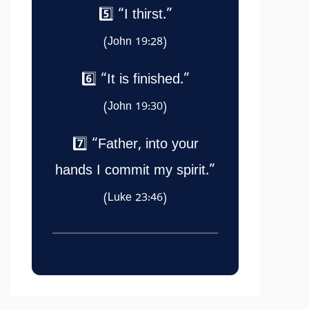
5️⃣ “I thirst.”
(John 19:28)
6️⃣ “It is finished.”
(John 19:30)
7️⃣ “Father, into your
hands I commit my spirit.”
(Luke 23:46)