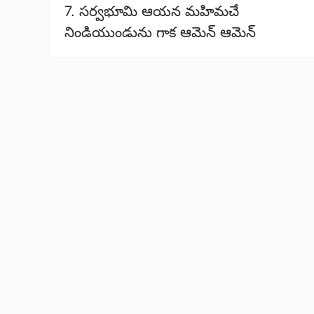
7. సర్వభూమి ఆయన మహిమచే
నిండియుండును గాక ఆమెన్‌ ఆమెన్‌