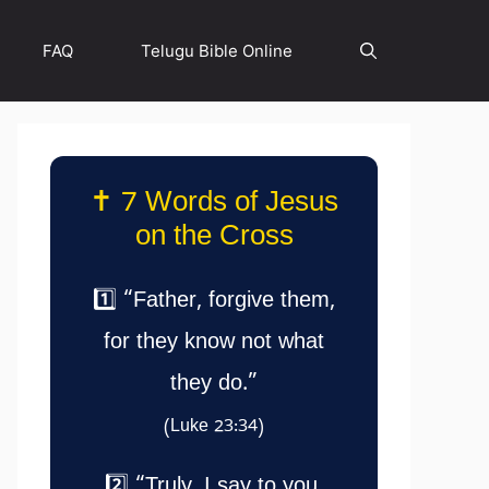
FAQ
Telugu Bible Online
✝️ 7 Words of Jesus
on the Cross
1️⃣ “Father, forgive them,
for they know not what
they do.”
(Luke 23:34)
2️⃣ “Truly, I say to you,