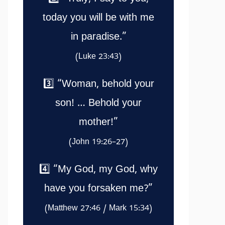
today you will be with me
in paradise.”
(Luke 23:43)
3️⃣ “Woman, behold your
son! … Behold your
mother!”
(John 19:26–27)
4️⃣ “My God, my God, why
have you forsaken me?”
(Matthew 27:46 / Mark 15:34)