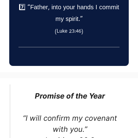
7️⃣ “Father, into your hands I commit
my spirit.”
(Luke 23:46)
Promise of the Year
“I will confirm my covenant
with you.”