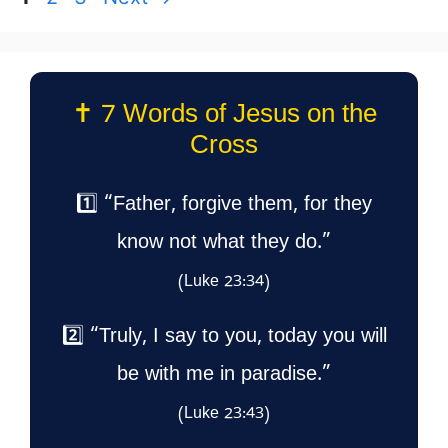
✝️ 7 Words of Jesus on the
Cross
1️⃣ “Father, forgive them, for they
know not what they do.”
(Luke 23:34)
2️⃣ “Truly, I say to you, today you will
be with me in paradise.”
(Luke 23:43)