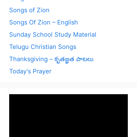
Songs of Zion
Songs Of Zion – English
Sunday School Study Material
Telugu Christian Songs
Thanksgiving – కృతజ్ఞత పాటలు
Today's Prayer