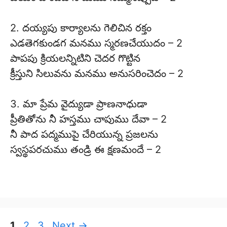
2. దయ్యపు కార్యాలను గెలిచిన రక్తం
ఎడతెగకుండగ మనము స్మరణచేయుదం – 2
పాపపు క్రియలన్నిటిని చెదర గొట్టిన
క్రీస్తుని సిలువను మనము అనుసరించెదం – 2
3. మా ప్రేమ వైద్యుడా ప్రాణనాధుడా
ప్రీతితోను నీ హస్తము చాపుము దేవా – 2
నీ పాద పద్మముపై చేరియున్న ప్రజలను
స్వస్థపరచుము తండ్రి ఈ క్షణమందే – 2
Page
Page
Page
1
2
3
Next
→