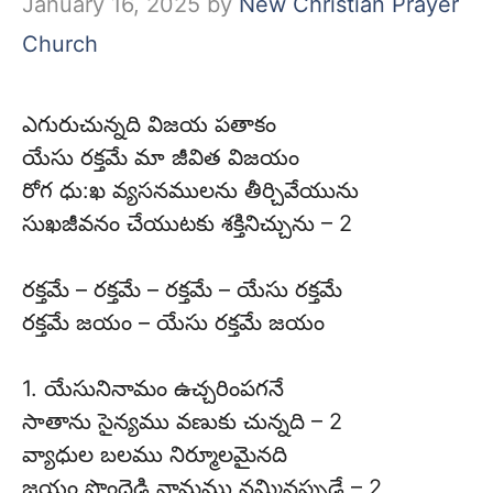
January 16, 2025
by
New Christian Prayer
Church
ఎగురుచున్నది విజయ పతాకం
యేసు రక్తమే మా జీవిత విజయం
రోగ ధు:ఖ వ్యసనములను తీర్చివేయును
సుఖజీవనం చేయుటకు శక్తినిచ్చును – 2
రక్తమే – రక్తమే – రక్తమే – యేసు రక్తమే
రక్తమే జయం – యేసు రక్తమే జయం
1. యేసునినామం ఉచ్చరింపగనే
సాతాను సైన్యము వణుకు చున్నది – 2
వ్యాధుల బలము నిర్మూలమైనది
జయం పొందెడి నామము నమ్మినప్పుడే – 2