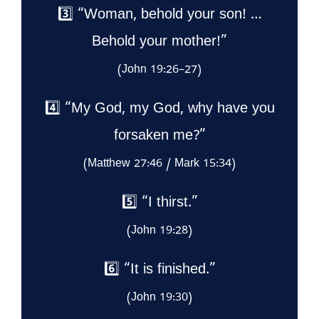
3️⃣ “Woman, behold your son! …
Behold your mother!”
(John 19:26–27)
4️⃣ “My God, my God, why have you
forsaken me?”
(Matthew 27:46 / Mark 15:34)
5️⃣ “I thirst.”
(John 19:28)
6️⃣ “It is finished.”
(John 19:30)