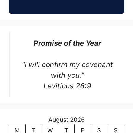
Promise of the Year
“I will confirm my covenant
with you.”
Leviticus 26:9
August 2026
M
T
W
T
F
S
S