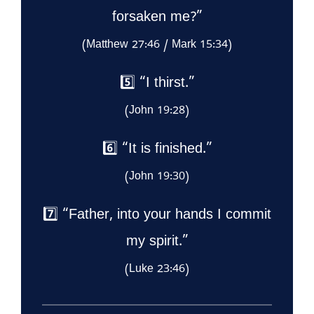
forsaken me?”
(Matthew 27:46 / Mark 15:34)
5️⃣ “I thirst.”
(John 19:28)
6️⃣ “It is finished.”
(John 19:30)
7️⃣ “Father, into your hands I commit
my spirit.”
(Luke 23:46)