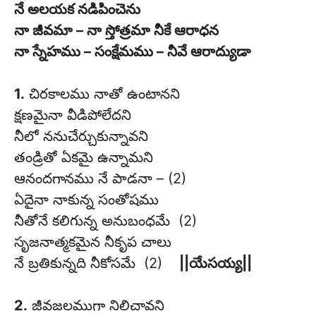
నే అలయక నడిపించెను
నా జీవమా – నా స్తోత్రమా నీకే ఆరాధన
నా స్నేహము – సంక్షేమము – నీవే ఆరాద్యుడా
1.
చిరకాలము నాతో ఉంటానని
క్షణమైనా వీడిపోలేదని
నీలో ననుచేర్చుకున్నావని
తండ్రితో ఏకమై ఉన్నామని
ఆనందగానము నే పాడనా – (2)
ఏదైనా నాకున్న సంతోషము
నీతోనే కలిగున్న అనుబంధమే (2)
సృజనాత్మకమైన నీకృప చాలు
నే బ్రతికున్నది నీకోసమే (2)
||యేసయ్య||
2.
జీవజలముగా నిలిచావని