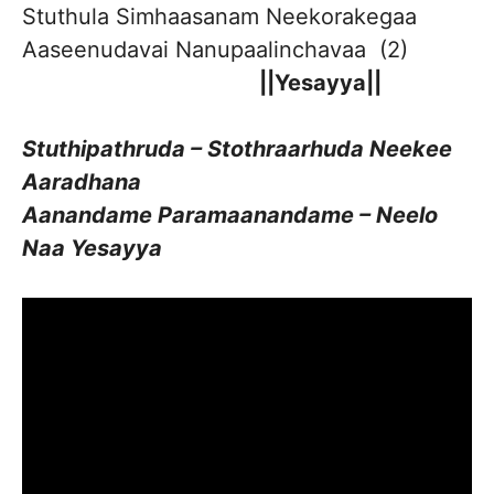
Stuthula Simhaasanam Neekorakegaa
Aaseenudavai Nanupaalinchavaa (2)
||Yesayya||
Stuthipathruda – Stothraarhuda Neekee
Aaradhana
Aanandame Paramaanandame – Neelo
Naa Yesayya