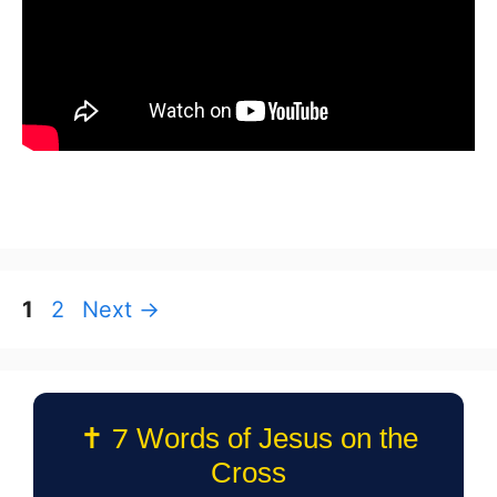
Page
Page
1
2
Next
→
✝️ 7 Words of Jesus on the
Cross