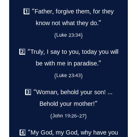
1️⃣ “Father, forgive them, for they
know not what they do.”
(Luke 23:34)
2️⃣ “Truly, I say to you, today you will
be with me in paradise.”
(Luke 23:43)
3️⃣ “Woman, behold your son! …
Behold your mother!”
(John 19:26–27)
4️⃣ “My God, my God, why have you