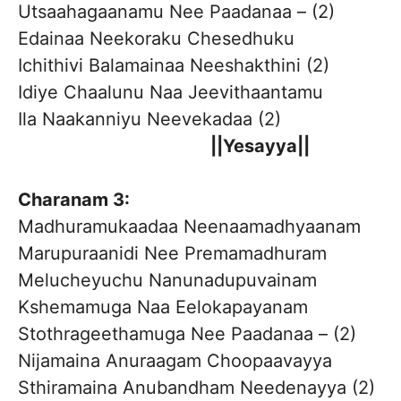
Utsaahagaanamu Nee Paadanaa – (2)
Edainaa Neekoraku Chesedhuku
Ichithivi Balamainaa Neeshakthini (2)
Idiye Chaalunu Naa Jeevithaantamu
Ila Naakanniyu Neevekadaa (2)
||Yesayya||
Charanam 3:
Madhuramukaadaa Neenaamadhyaanam
Marupuraanidi Nee Premamadhuram
Melucheyuchu Nanunadupuvainam
Kshemamuga Naa Eelokapayanam
Stothrageethamuga Nee Paadanaa – (2)
Nijamaina Anuraagam Choopaavayya
Sthiramaina Anubandham Needenayya (2)