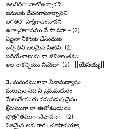
జలనిధిగా నాలోఉన్నావని
జనులకు దీవెనగామార్చావని
జగతిలో సాక్షిగాఉంచావని
ఉత్సాహగానము నే పాడనా – (2)
ఏదైనా నీకొరకు చేసేందుకు
ఇచ్చితివి బలమైన నీశక్తిని (2)
ఇదియేచాలును నా జీవితాంతము
ఇల నాకన్నియు నీవేకదా (2)
||యేసయ్య||
3.
మధురముకాదా నీనామధ్యానం
మరుపురానిది నీ ప్రేమమధురం
మేలుచేయుచు ననునడుపువైనం
క్షేమముగా నా ఈలోకపయనం
స్తోత్రగీతముగా నేపాడనా – (2)
నిజమైన అనురాగం చూపావయ్యా