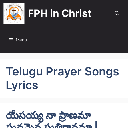
Skip
FPH in Christ
to
content
Menu
Telugu Prayer Songs
Lyrics
యేసయ్య నా ప్రాణమా
ఘనమైన స్తుతిగానమా |