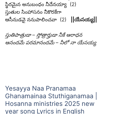
స్థిరమైన అనుబంధం నీదేనయ్యా (2)
స్తుతుల సింహాసనం నీకొరకేగా
ఆసీనుడవై ననుపాలించవా (2)
||యేసయ్య||
స్తుతిపాత్రుడా – స్తోత్రార్హుడా నీకే ఆరాధన
ఆనందమే పరమానందమే – నీలో నా యేసయ్య
Yesayya Naa Pranamaa
Ghanamainaa Stuthiganamaa |
Hosanna ministries 2025 new
year song Lyrics in English