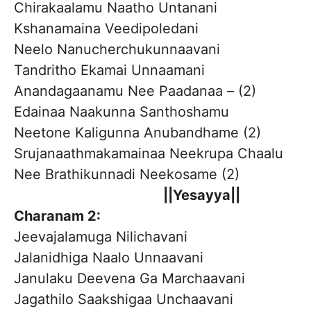
Chirakaalamu Naatho Untanani
Kshanamaina Veedipoledani
Neelo Nanucherchukunnaavani
Tandritho Ekamai Unnaamani
Anandagaanamu Nee Paadanaa – (2)
Edainaa Naakunna Santhoshamu
Neetone Kaligunna Anubandhame (2)
Srujanaathmakamainaa Neekrupa Chaalu
Nee Brathikunnadi Neekosame (2)
||Yesayya||
Charanam 2:
Jeevajalamuga Nilichavani
Jalanidhiga Naalo Unnaavani
Janulaku Deevena Ga Marchaavani
Jagathilo Saakshigaa Unchaavani