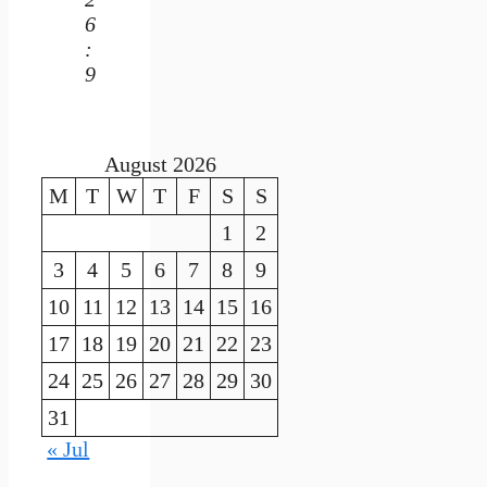
6
:
9
August 2026
M
T
W
T
F
S
S
1
2
3
4
5
6
7
8
9
10
11
12
13
14
15
16
17
18
19
20
21
22
23
24
25
26
27
28
29
30
31
« Jul