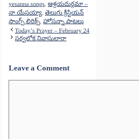
yesanna songs
,
ఆశ్రయదుర్గమా –
నా యేసయ్యా
,
తెలుగు క్రిస్టియన్
సాంగ్స్ లిరిక్స్
,
హోసన్నా పాటలు
Today’s Prayer – February 24
సర్వలోక నివాసులారా
Leave a Comment
Comment