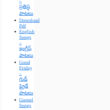
–
ప్రతిష్ఠ
పాటలు
Download
Pdf
English
Songs
–
ఇంగ్లీష్
పాటలు
Good
Friday
–
గుడ్
ఫ్రైడే
పాటలు
Gospel
Songs