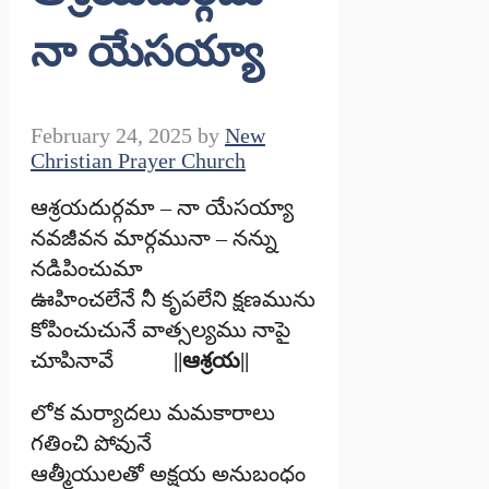
నా యేసయ్యా
February 24, 2025
by
New
Christian Prayer Church
ఆశ్రయదుర్గమా – నా యేసయ్యా
నవజీవన మార్గమునా – నన్ను
నడిపించుమా
ఊహించలేనే నీ కృపలేని క్షణమును
కోపించుచునే వాత్సల్యము నాపై
చూపినావే
||ఆశ్రయ||
లోక మర్యాదలు మమకారాలు
గతించి పోవునే
ఆత్మీయులతో అక్షయ అనుబంధం