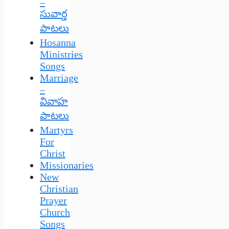
–
సువార్త
పాటలు
Hosanna
Ministries
Songs
Marriage
–
వివాహ
పాటలు
Martyrs
For
Christ
Missionaries
New
Christian
Prayer
Church
Songs