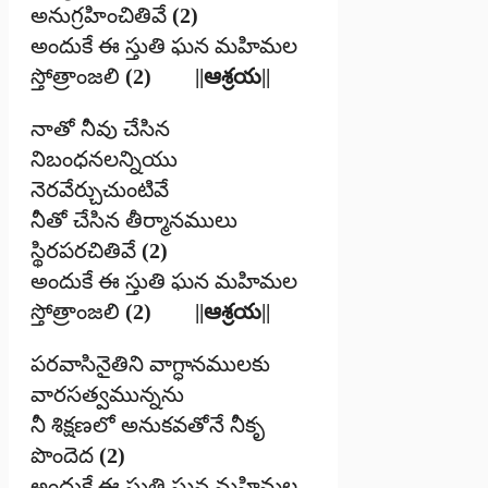
అనుగ్రహించితివే
(2)
అందుకే ఈ స్తుతి ఘన మహిమల
స్తోత్రాంజలి
(2) ||ఆశ్రయ||
నాతో నీవు చేసిన
నిబంధనలన్నియు
నెరవేర్చుచుంటివే
నీతో చేసిన తీర్మానములు
స్థిరపరచితివే
(2)
అందుకే ఈ స్తుతి ఘన మహిమల
స్తోత్రాంజలి
(2) ||ఆశ్రయ||
పరవాసినైతిని వాగ్ధానములకు
వారసత్వమున్నను
నీ శిక్షణలో అనుకవతోనే నీకృ
పొందెద
(2)
అందుకే ఈ స్తుతి ఘన మహిమల