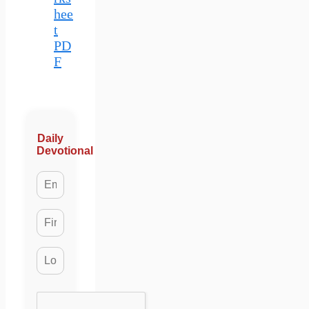
hee
t
PD
F
Daily
Devotional