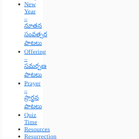
New
Year
–
నూతన
సంవత్సర
పాటలు
Offering
–
సమర్పణ
పాటలు
Prayer
–
ప్రార్థన
పాటలు
Quiz
Time
Resources
Resurrection