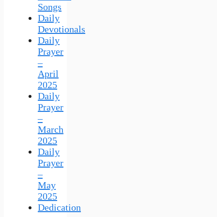
Songs
Daily
Devotionals
Daily
Prayer
–
April
2025
Daily
Prayer
–
March
2025
Daily
Prayer
–
May
2025
Dedication