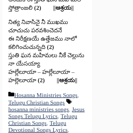
స్తోత్రాంజలి
(2) ||ఆశ్రయ||
నిత్య నివాసినై నీ ముఖము
చూచుచు పరవశించెదనే
ఈ నిరీక్షణయే ఉత్తేజము నాలో
కలిగించుచున్నది
(2)
స్తుతి ఘన మహిమలు నీకే చెల్లును
నా యేసయ్యా
హల్లేలూయా – హల్లేలూయా –
హల్లెలూయా
(2) ||ఆశ్రయ||
Categories
Hosanna Ministries Songs
,
Tags
Telugu Christian Songs
hosanna ministries songs
,
Jesus
Songs Telugu Lyrics
,
Telugu
Christian Songs
,
Telugu
Devotional Songs Lyrics
,