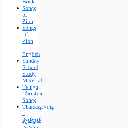
Book
Songs
of
Zion
Songs
Of
Zion
–
English
Sunday
School
Study
Material
Telugu
Christian
Songs
Thanksgiving
–
కృతజ్ఞత
పాటలు