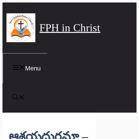
Skip
to
content
FPH in Christ
Menu
ఆశ్రయదుర్గమా –