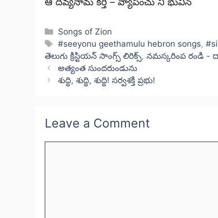
ఆ దివ్యనామ కీర్తి – వ్యాపించు నీ భువిన్
Categories
Songs of Zion
Tags
#seeyonu geethamulu hebron songs
,
#s
తెలుగు క్రిస్టియన్ సాంగ్స్ లిరిక్స్
,
నమస్కరింప రండి - దా
అత్యంత సుందరుండును
శుద్ధి, శుద్ధి, శుద్ధి! సర్వశక్తి ప్రభు!
Leave a Comment
Comment