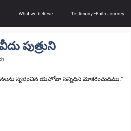
What we believe
Testimony -Faith Journey
ీదు పుత్రుని
ch
లను సృజించిన యెహోవా సన్నిధిని మోకరించుదము.”