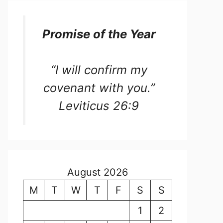
Promise of the Year
“I will confirm my
covenant with you.”
Leviticus 26:9
August 2026
M
T
W
T
F
S
S
1
2