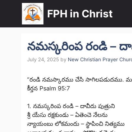
Skip
FPH in Christ
to
content
నమస్కరింప రండి – దావ
July 24, 2025
by
New Christian Prayer Chur
“రండి నమస్కారము చేసి సాగిలపడుదము. మన
కీర్తన Psalm 95:7
1. నమస్కరింప రండి – దావీదు పుత్రుని
శ్రీ యేసు రక్షకుండు – ఏతెంచె నేలను
న్యాయంబు లోకమందు – స్థాపించి నిత్యము