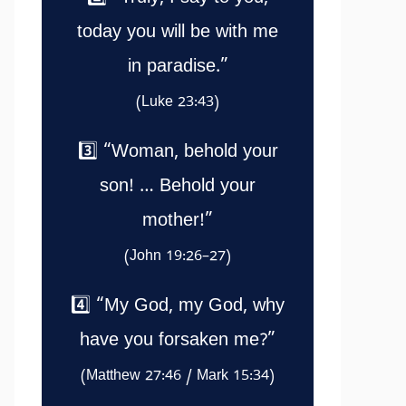
today you will be with me
in paradise.”
(Luke 23:43)
3️⃣ “Woman, behold your
son! … Behold your
mother!”
(John 19:26–27)
4️⃣ “My God, my God, why
have you forsaken me?”
(Matthew 27:46 / Mark 15:34)