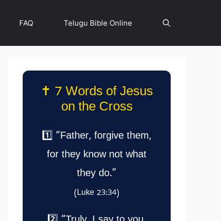
FAQ
Telugu Bible Online
✝️ 7 Words of Jesus
on the Cross
1️⃣ “Father, forgive them,
for they know not what
they do.”
(Luke 23:34)
2️⃣ “Truly, I say to you,