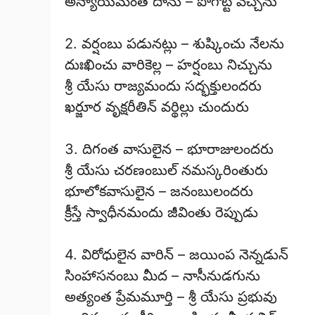
అన్యాయమంత దాను – పోగొట్ట వచ్చెను
2. వర్షంబు పడునట్లు – శుష్కించు నేలను
దుఃఖించు వారికెల్ల – హర్షంబు నిచ్చును
శ్రీ యేసు రాజ్యమందు సద్భక్తులందరు
ఖర్జూర వృక్షరీతిన్ వర్థిల్లు చుందురు
3. దిగంత వాసులైన – భూరాజులందరు
శ్రీ యేసు చరణంబుల్ నమస్కరింతురు
భూలోకవాసులైన – జనంబులందరు
క్రీస్తే స్వాధీనమందు జీవింతు రెప్పుడు
4. విరోధులైన వారిన్ – జయింప నెన్నడున్
సింహాసనంబు మీద – నాసీనుడగును
అత్యంత ప్రేమమూర్తి – శ్రీ యేసు ప్రభువు