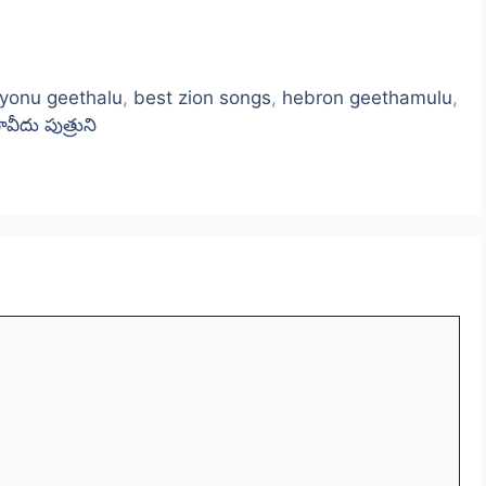
iyonu geethalu
,
best zion songs
,
hebron geethamulu
,
వీదు పుత్రుని