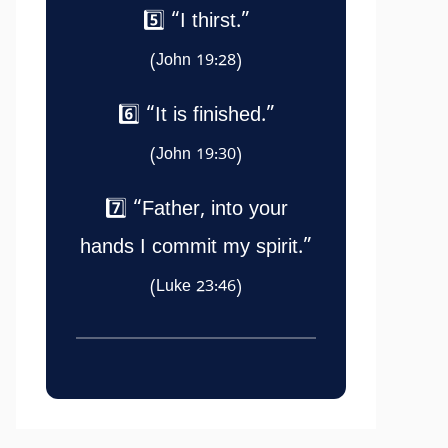
5️⃣ “I thirst.”
(John 19:28)
6️⃣ “It is finished.”
(John 19:30)
7️⃣ “Father, into your
hands I commit my spirit.”
(Luke 23:46)