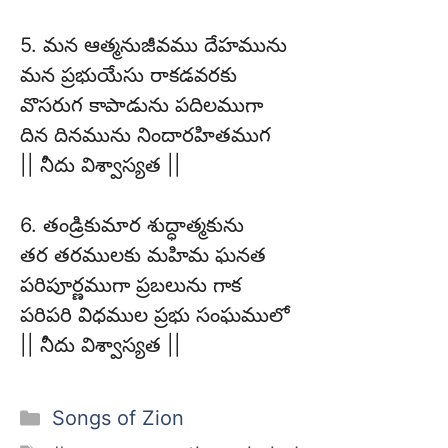
5. మన ఆత్మనుజీవము దేహమును
మన ప్రభుయేసు రాకడవరకు
వొసరుగ కాపాడును పదిలముగా
దిన దినమును నిందారహితముగ
|| నీదు విశ్వాస్యత ||
6. తండ్రికుమార శుద్ధాత్మకును
తర తరములకు మహిమ ఘనత
పరిపూర్ణముగా ప్రబలును గాక
పరిపరి విధముల ప్రభు సంఘములో
|| నీదు విశ్వాస్యత ||
Categories
Songs of Zion