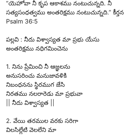
“యెహోవా నీ కృప ఆకాశము నంటుచున్నది. నీ
సత్యసంధత్వము అంతరిక్షము నంటుచున్నది.” కీర్తన
Psalm 36:5
పల్లవి : నీదు విశ్వాస్యత మా ప్రభు యేసు
అంతరిక్షము నధిగమించెను
1. నిను ప్రేమించి నీ ఆజ్ఞలను
అనుసరించు మనుజావళికి
నిబంధనను స్థిరముగ జేసి
నిరతము నలరారెడు మా ప్రభువా
|| నీదు విశ్వాస్యత ||
2. వేయి తరముల వరకు సరిగా
విలసిల్లేటి వెలలేని మా