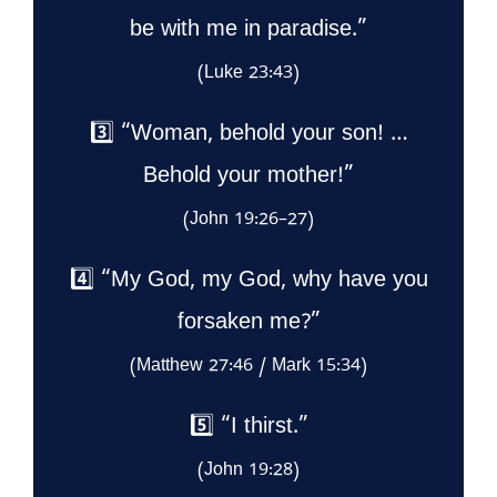
be with me in paradise.”
(Luke 23:43)
3️⃣ “Woman, behold your son! …
Behold your mother!”
(John 19:26–27)
4️⃣ “My God, my God, why have you
forsaken me?”
(Matthew 27:46 / Mark 15:34)
5️⃣ “I thirst.”
(John 19:28)