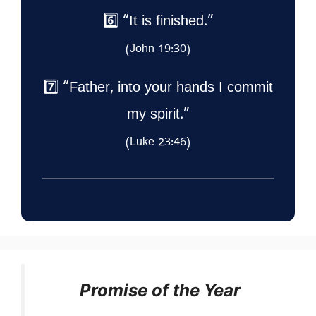
6️⃣ “It is finished.”
(John 19:30)
7️⃣ “Father, into your hands I commit
my spirit.”
(Luke 23:46)
Promise of the Year