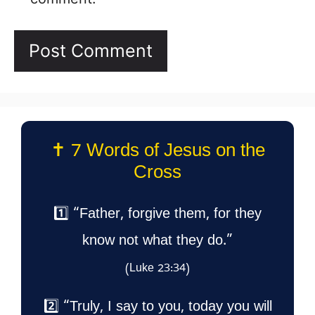
✝️ 7 Words of Jesus on the
Cross
1️⃣ “Father, forgive them, for they
know not what they do.”
(Luke 23:34)
2️⃣ “Truly, I say to you, today you will