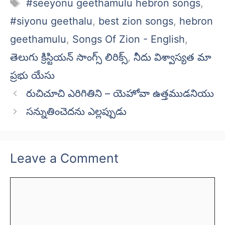
Tags
#seeyonu geethamulu hebron songs
,
#siyonu geethalu
,
best zion songs
,
hebron
geethamulu
,
Songs Of Zion - English
,
తెలుగు క్రిస్టియన్ సాంగ్స్ లిరిక్స్
,
నీదు విశ్వాస్యత మా
ప్రభు యేసు
రుచిచూచి ఎరిగితిని – యెహోవా ఉత్తముడనియు
సన్నుతించెదను ఎల్లప్పుడు
Leave a Comment
Comment