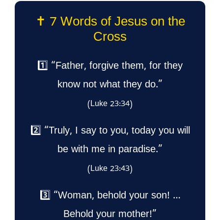
✝️ 7 Words of Jesus on the
Cross
1️⃣ “Father, forgive them, for they
know not what they do.”
(Luke 23:34)
2️⃣ “Truly, I say to you, today you will
be with me in paradise.”
(Luke 23:43)
3️⃣ “Woman, behold your son! …
Behold your mother!”