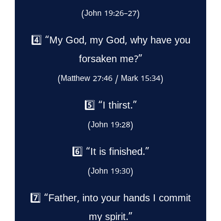
(John 19:26–27)
4️⃣ “My God, my God, why have you
forsaken me?”
(Matthew 27:46 / Mark 15:34)
5️⃣ “I thirst.”
(John 19:28)
6️⃣ “It is finished.”
(John 19:30)
7️⃣ “Father, into your hands I commit
my spirit.”