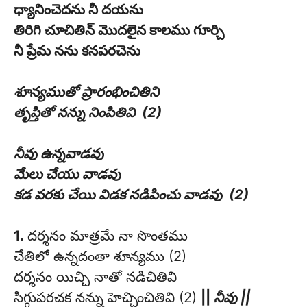
ధ్యానించెదను నీ దయను
తిరిగి చూచితిన్ మొదలైన కాలము గూర్చి
నీ ప్రేమ నను కనపరచెను
శూన్యముతో ప్రారంభించితిని
తృప్తితో నన్ను నింపితివి (2)
నీవు ఉన్నవాడవు
మేలు చేయు వాడవు
కడ వరకు చేయి విడక నడిపించు వాడవు (2)
1.
దర్శనం మాత్రమే నా సొంతము
చేతిలో ఉన్నదంతా శూన్యము (2)
దర్శనం యిచ్చి నాతో నడిచితివి
సిగ్గుపరచక నన్ను హెచ్చించితివి (2)
||
నీవు ||