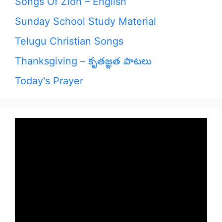
Songs Of Zion – English
Sunday School Study Material
Telugu Christian Songs
Thanksgiving – కృతజ్ఞత పాటలు
Today's Prayer