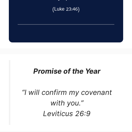
(Luke 23:46)
Promise of the Year
“I will confirm my covenant
with you.”
Leviticus 26:9