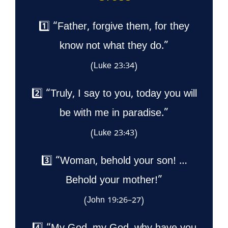
1️⃣ “Father, forgive them, for they
know not what they do.”
(Luke 23:34)
2️⃣ “Truly, I say to you, today you will
be with me in paradise.”
(Luke 23:43)
3️⃣ “Woman, behold your son! …
Behold your mother!”
(John 19:26–27)