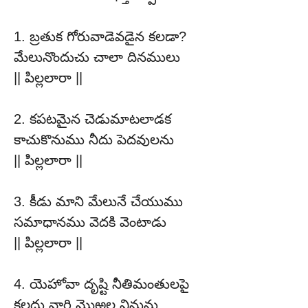
1. బ్రతుక గోరువాడెవడైన కలడా?
మేలునొందుచు చాలా దినములు
|| పిల్లలారా ||
2. కపటమైన చెడుమాటలాడక
కాచుకొనుము నీదు పెదవులను
|| పిల్లలారా ||
3. కీడు మాని మేలునే చేయుము
సమాధానము వెదకి వెంటాడు
|| పిల్లలారా ||
4. యెహోవా దృష్టి నీతిమంతులపై
కలదు వారి మొఱల వినును