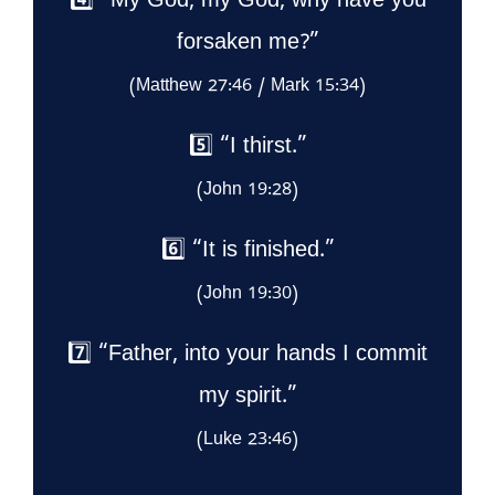
4️⃣ “My God, my God, why have you
forsaken me?”
(Matthew 27:46 / Mark 15:34)
5️⃣ “I thirst.”
(John 19:28)
6️⃣ “It is finished.”
(John 19:30)
7️⃣ “Father, into your hands I commit
my spirit.”
(Luke 23:46)