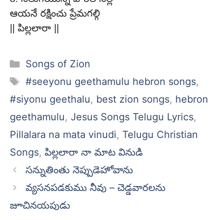
ఆయనే రక్షించు ప్రేమగల్గి
|| పిల్లలారా ||
Categories
Songs of Zion
Tags
#seeyonu geethamulu hebron songs
,
#siyonu geethalu
,
best zion songs
,
hebron
geethamulu
,
Jesus Songs Telugu Lyrics
,
Pillalara na mata vinudi
,
Telugu Christian
Songs
,
పిల్లలారా నా మాట వినుడి
సన్నుతింతు నెప్పుడెహోవాను
వ్యసనపడకుము నీవు – చెడ్డవారలను
జూచినయపుడు