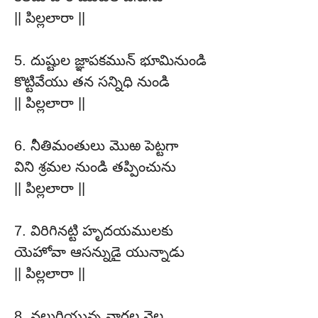
|| పిల్లలారా ||
5. దుష్టుల జ్ఞాపకమున్ భూమినుండి
కొట్టివేయు తన సన్నిధి నుండి
|| పిల్లలారా ||
6. నీతిమంతులు మొఱ పెట్టగా
విని శ్రమల నుండి తప్పించును
|| పిల్లలారా ||
7. విరిగినట్టి హృదయములకు
యెహోవా ఆసన్నుడై యున్నాడు
|| పిల్లలారా ||
8. నలుగియున్న వారల నెల్ల