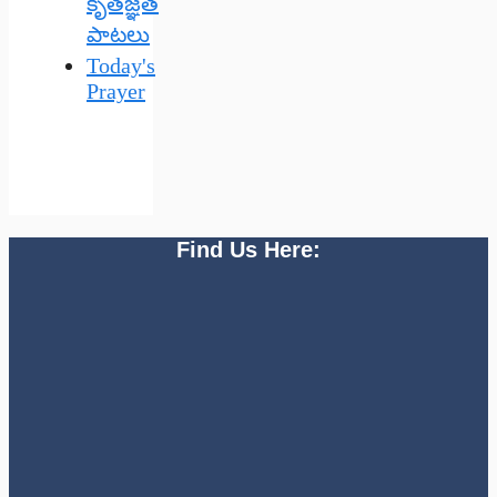
కృతజ్ఞత
పాటలు
Today's
Prayer
Find Us Here: