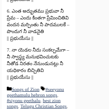
6. ఎంత అద్భుతము ప్రభువా నీ
ప్రేమ – ఎందు కింతగా ప్రేమించితివి
వందన మర్పింతు నీ పాదములకే –
పొందుగ నీ వాడనైతి
|| ప్రభుయేసు ||
7. నా యెడల నీదు సంకల్పమేగా –
నీ స్వాస్థ్య మనుభవించుటకు
నీతోడ నిరతం నేనుండునట్లు నీ
యధికారం బిచ్చితివి
|| ప్రభుయేసు ||
Categories
Tags
Songs of Zion
#seeyonu
geethamulu hebron songs
,
#siyonu geethalu
,
best zion
songs
,
Telugu Christian Songs
,