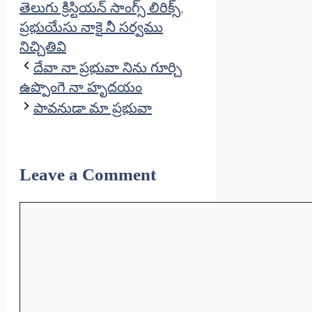
తెలుగు క్రిస్టియన్ సాంగ్స్ లిరిక్స్
,
ప్రభుయేసు నాకై నీ సర్వము
నిచ్చితివి
దేవా నా ప్రభువా నిను గూర్చి
ఉప్పొంగె నా హృదయం
పావనుడా మా ప్రభువా
Leave a Comment
Comment