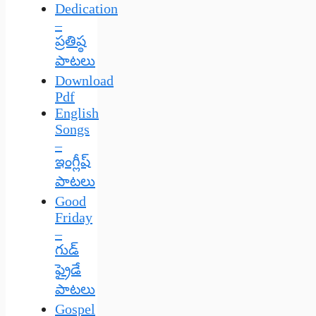
Dedication
–
ప్రతిష్ఠ
పాటలు
Download
Pdf
English
Songs
–
ఇంగ్లీష్
పాటలు
Good
Friday
–
గుడ్
ఫ్రైడే
పాటలు
Gospel