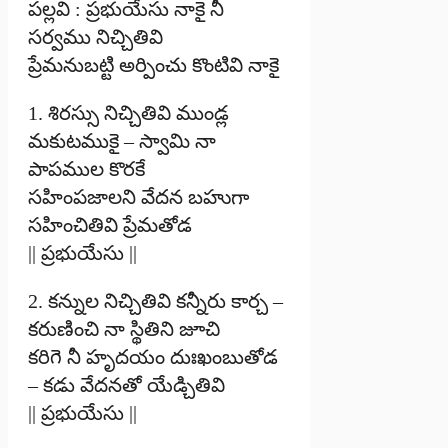
పల్లవి : ప్రభుయేసు నాకై నీ
సర్వము నిచ్చితివి
ప్రేమనుబట్టి అర్పించు కొంటివి నాకై
1. శిరస్సు నిచ్చితివి ముండ్ల
మకుటముకై – స్వామి నా
పాపముల కొరకే
సహింపజాలని వేదన బహుగా
సహించితివి ప్రేమతోడ
|| ప్రభుయేసు ||
2. కన్నుల నిచ్చితివి కన్నీరు కార్చ –
కరుణించి నా స్థితిని జూచి
కరిగె నీ హృదయం దుఃఖంబుతోడ
– కడు వేదనతో యేడ్చితివి
|| ప్రభుయేసు ||