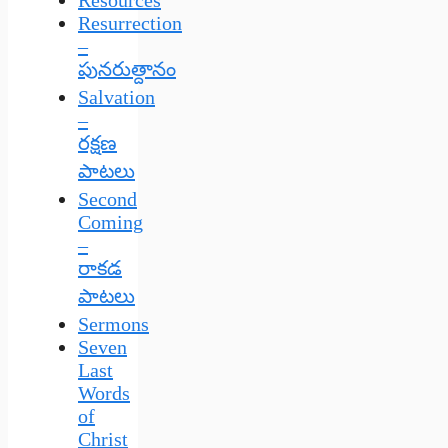
Resources
Resurrection
–
పునరుత్దానం
Salvation
–
రక్షణ
పాటలు
Second
Coming
–
రాకడ
పాటలు
Sermons
Seven
Last
Words
of
Christ