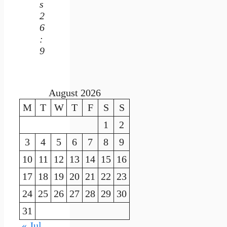
s
2
6
:
9
August 2026
M
T
W
T
F
S
S
1
2
3
4
5
6
7
8
9
10
11
12
13
14
15
16
17
18
19
20
21
22
23
24
25
26
27
28
29
30
31
« Jul