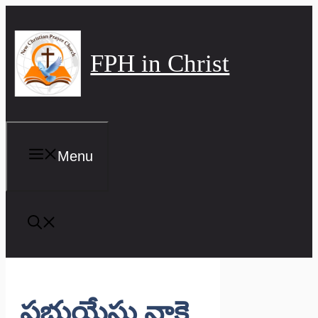
Skip
to
content
FPH in Christ
Menu
ప్రభుయేసు నాకై