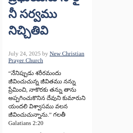
నీ సర్వము
నిచ్చితివి
July 24, 2025
by
New Christian
Prayer Church
“నేనిప్పుడు శరీరమందు
జీవించుచున్న జీవితము నన్ను
ప్రేమించి, నాకొరకు తన్ను తాను
అప్పగించుకొనిన దేవుని కుమారుని
యందలి విశ్వాసము వలన
జీవించుచున్నాను.” గలతీ
Galatians 2:20