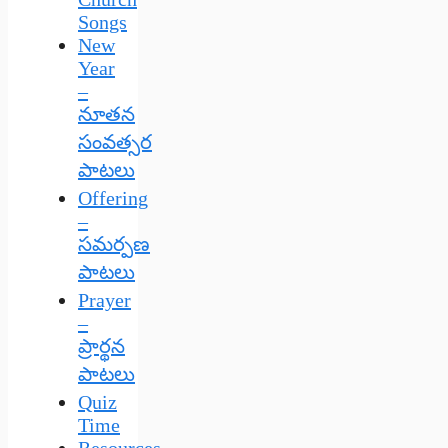
Songs
New
Year
–
నూతన
సంవత్సర
పాటలు
Offering
–
సమర్పణ
పాటలు
Prayer
–
ప్రార్థన
పాటలు
Quiz
Time