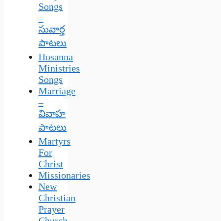
Songs
–
సువార్త
పాటలు
Hosanna
Ministries
Songs
Marriage
–
వివాహ
పాటలు
Martyrs
For
Christ
Missionaries
New
Christian
Prayer
Church