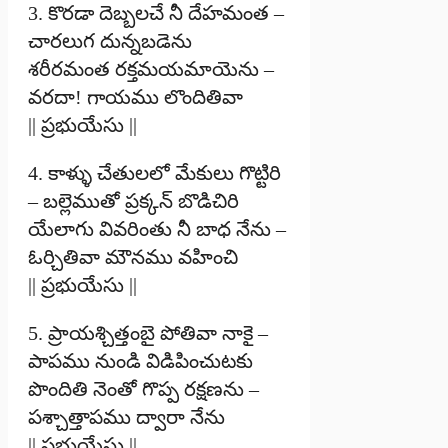
3. కొరడా దెబ్బలచే నీ దేహమంత –
చారలుగ దున్నబడెను
శరీరమంత రక్తమయమాయెను –
వరదా! గాయము లొందితివా
|| ప్రభుయేసు ||
4. కాళ్ళు చేతులలో మేకులు గొట్టిరి
– బల్లెముతో ప్రక్కన్ బొడిచిరి
యేలాగు వివరింతు నీ బాధ నేను –
ఓర్చితివా మౌనము వహించి
|| ప్రభుయేసు ||
5. ప్రాయశ్చిత్తంబై పోతివా నాకై –
పాపము నుండి విడిపించుటకు
పొందితి నెంతో గొప్ప రక్షణను –
పశ్చాత్తాపము ద్వారా నేను
|| ప్రభుయేసు ||