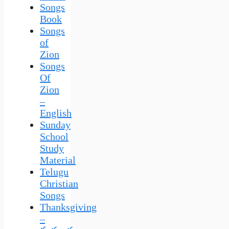
Songs
Book
Songs
of
Zion
Songs
Of
Zion
–
English
Sunday
School
Study
Material
Telugu
Christian
Songs
Thanksgiving
–