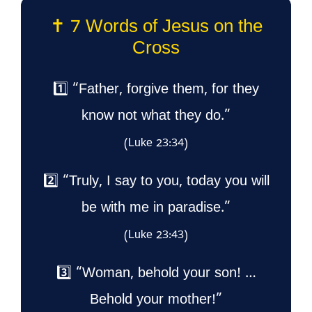
✝️ 7 Words of Jesus on the
Cross
1️⃣ “Father, forgive them, for they
know not what they do.”
(Luke 23:34)
2️⃣ “Truly, I say to you, today you will
be with me in paradise.”
(Luke 23:43)
3️⃣ “Woman, behold your son! …
Behold your mother!”