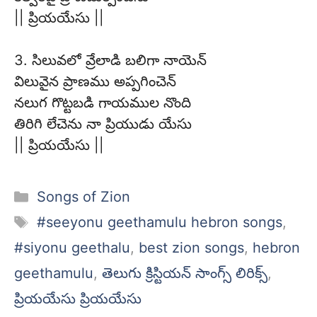
|| ప్రియయేసు ||
3. సిలువలో వ్రేలాడి బలిగా నాయెన్
విలువైన ప్రాణము అప్పగించెన్
నలుగ గొట్టబడి గాయముల నొంది
తిరిగి లేచెను నా ప్రియుడు యేసు
|| ప్రియయేసు ||
Categories
Songs of Zion
Tags
#seeyonu geethamulu hebron songs
,
#siyonu geethalu
,
best zion songs
,
hebron
geethamulu
,
తెలుగు క్రిస్టియన్ సాంగ్స్ లిరిక్స్
,
ప్రియయేసు ప్రియయేసు