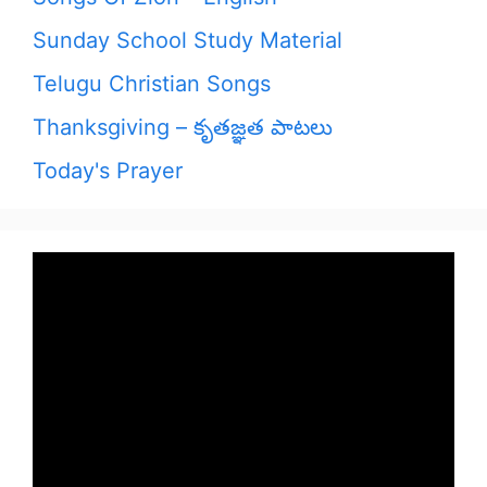
Sunday School Study Material
Telugu Christian Songs
Thanksgiving – కృతజ్ఞత పాటలు
Today's Prayer