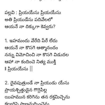
పల్లవి : ప్రియయేసు ప్రియయేసు
అతి ప్రియుడేసు పదివేలలో
ఆయనే నా దిక్కుగా కెవ్వరు?
1. ఇహమందు వేరేది పేరే లేదు
ఆయనే నా కొసగె ఆత్మానందం
నన్ను విమోచించి నా కొసగె విడుదల
ఆహా నా కందించె నిత్య ముక్తి
ǁ ప్రియయేసు ||
2. దైవపుత్రుండే నా ప్రియుడు యేసు
ప్రాయశ్చిత్తుడైన గొర్రెపిల్ల
యిహమున కరిగెను తన రక్తమిచ్చెను
కల్వరిపై ప్రాణమర్పించెను