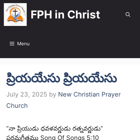
Skip
FPH in Christ
to
content
Menu
ప్రియయేసు ప్రియయేసు
July 23, 2025
by
New Christian Prayer
Church
“నా ప్రియుడు ధవళవర్ణుడు రత్నవర్ణుడు”
పరమగీతము Song Of Songs 5:10