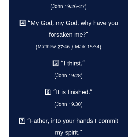
(John 19:26–27)
4️⃣ “My God, my God, why have you
forsaken me?”
(Matthew 27:46 / Mark 15:34)
5️⃣ “I thirst.”
(John 19:28)
6️⃣ “It is finished.”
(John 19:30)
7️⃣ “Father, into your hands I commit
my spirit.”