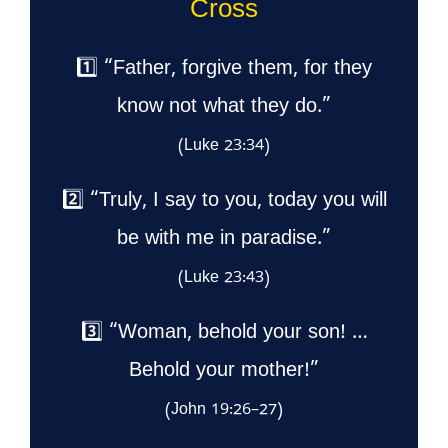
Cross
1️⃣ “Father, forgive them, for they
know not what they do.”
(Luke 23:34)
2️⃣ “Truly, I say to you, today you will
be with me in paradise.”
(Luke 23:43)
3️⃣ “Woman, behold your son! …
Behold your mother!”
(John 19:26–27)