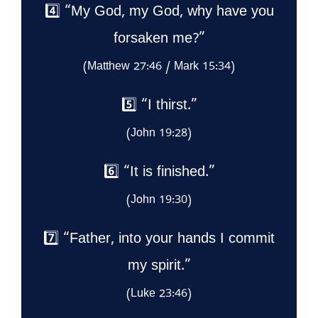
4️⃣ “My God, my God, why have you
forsaken me?”
(Matthew 27:46 / Mark 15:34)
5️⃣ “I thirst.”
(John 19:28)
6️⃣ “It is finished.”
(John 19:30)
7️⃣ “Father, into your hands I commit
my spirit.”
(Luke 23:46)