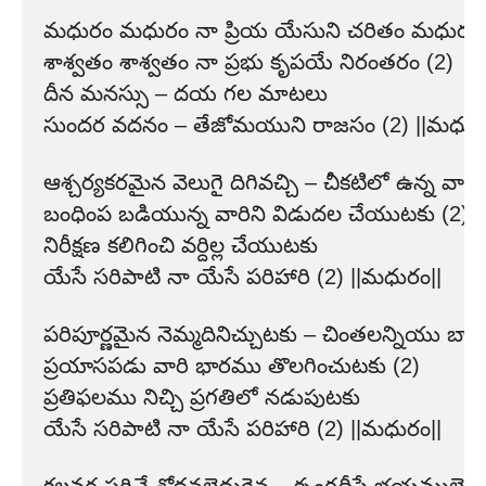
మధురం మధురం నా ప్రియ యేసుని చరితం మధురం
శాశ్వతం శాశ్వతం నా ప్రభు కృపయే నిరంతరం (2)
దీన మనస్సు – దయ గల మాటలు
సుందర వదనం – తేజోమయుని రాజసం (2) ||మధురం
ఆశ్చర్యకరమైన వెలుగై దిగివచ్చి – చీకటిలో ఉన్న వారిన
బంధింప బడియున్న వారిని విడుదల చేయుటకు (2)
నిరీక్షణ కలిగించి వర్దిల్ల చేయుటకు
యేసే సరిపాటి నా యేసే పరిహారి (2) ||మధురం||
పరిపూర్ణమైన నెమ్మదినిచ్చుటకు – చింతలన్నియు బా
ప్రయాసపడు వారి భారము తొలగించుటకు (2)
ప్రతిఫలము నిచ్చి ప్రగతిలో నడుపుటకు
యేసే సరిపాటి నా యేసే పరిహారి (2) ||మధురం||