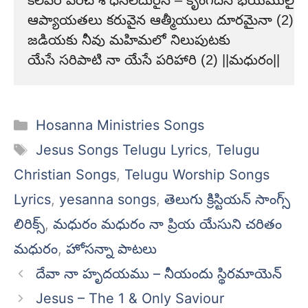
కలవర పరిచే శోధనలెదురైన – కృంగదీసే భయములైన
ఆప్యాయతలు కరువైన ఆత్మీయులు దూరమైనా (2)
జడియకు నీవు మహిమలో నిలుపుటకు
యేసే సరిపాటి నా యేసే పరిహారి (2) ||మధురం||
Categories
Hosanna Ministries Songs
Tags
Jesus Songs Telugu Lyrics
,
Telugu
Christian Songs
,
Telugu Worship Songs
Lyrics
,
yesanna songs
,
తెలుగు క్రిస్టియన్ సాంగ్స్
లిరిక్స్
,
మధురం మధురం నా ప్రియ యేసుని చరితం
మధురం
,
హోసన్నా పాటలు
దేవా నా హృదయము – నీయందు స్థిరమాయెన్
Jesus – The 1 & Only Saviour