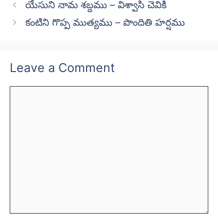
యేసుని నామ శబ్దము – విశ్వాసి చెవికి
కంటిని గొప్ప ముత్యము – పొందితి హర్షము
Leave a Comment
Comment