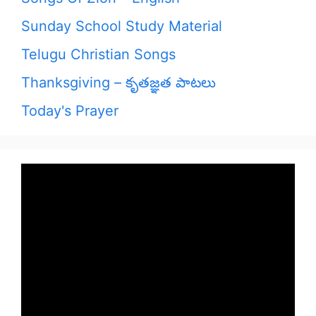
Sunday School Study Material
Telugu Christian Songs
Thanksgiving – కృతజ్ఞత పాటలు
Today's Prayer