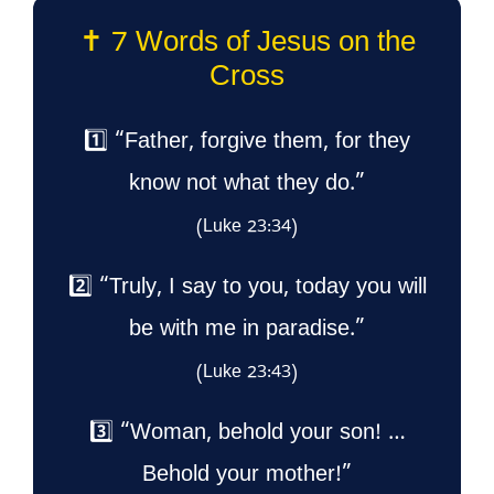
✝️ 7 Words of Jesus on the
Cross
1️⃣ “Father, forgive them, for they
know not what they do.”
(Luke 23:34)
2️⃣ “Truly, I say to you, today you will
be with me in paradise.”
(Luke 23:43)
3️⃣ “Woman, behold your son! …
Behold your mother!”