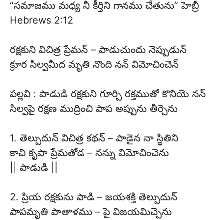
“సమాజము మధ్య నీ కీర్తిని గానము చేతును” హెబ్రీ
Hebrews 2:12
రక్షకుని విచిత్ర ప్రేమన్ – పాడుచుందు నెప్పుడున్
క్రూర సిల్వమీద మృతి నొంది నన్ విమోచించెన్
పల్లవి : పాడుడి రక్షకుని గూర్చి రక్తముతో కొనియె నన్
సిల్వపై రక్షణ ముద్రించి పాప అప్పును తీర్చెను
1. తెల్పుదున్ విచిత్ర కథన్ – పాడైన నా స్థితిని
కాచి కృపా ప్రేమతోడ – నన్ను విమోచించెను
|| పాడుడి ||
2. ప్రియ రక్షకును పాడి – జయశక్తి తెల్పుదున్
పాపమృతి పాతాళము – పై విజయమిచ్చెను