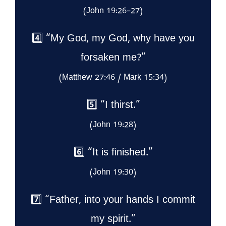
(John 19:26–27)
4️⃣ “My God, my God, why have you
forsaken me?”
(Matthew 27:46 / Mark 15:34)
5️⃣ “I thirst.”
(John 19:28)
6️⃣ “It is finished.”
(John 19:30)
7️⃣ “Father, into your hands I commit
my spirit.”