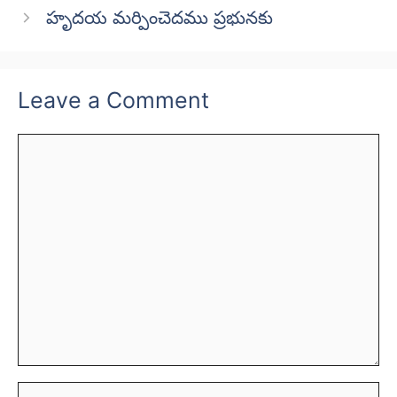
హృదయ మర్పించెదము ప్రభునకు
Leave a Comment
Comment
Name