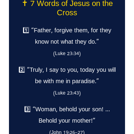
✝️ 7 Words of Jesus on the
Cross
1️⃣ “Father, forgive them, for they
know not what they do.”
(Luke 23:34)
2️⃣ “Truly, I say to you, today you will
be with me in paradise.”
(Luke 23:43)
3️⃣ “Woman, behold your son! …
Behold your mother!”
(John 19:26–27)