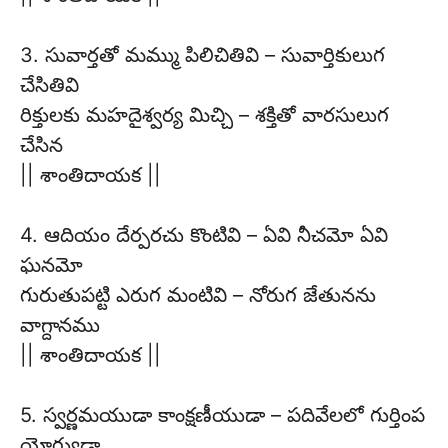
3. సువార్తతో మమ్ము పిలిచితివి – సువార్తికులుగ
చేసితివి
రిక్తులకు మహదైశ్వర్య మిచ్చి – శక్తితో వారసులుగ
చేసిన
|| శాంతిదాయక ||
4. ఆదియం దేర్పరచు కొంటివి – ఏవి నీచమో ఏవి
ఘనమో
గురుతుపట్టి ఎరుగ మంటివి – నోరుగ జేతునను
వాగ్దానము
|| శాంతిదాయక ||
5. స్వర్ణమయుడా కాంక్షణీయుడా – పదివేలలో గుర్తింప
యోగ్యుడా