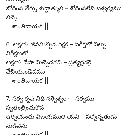
బోధింప నేర్పు శుద్ధాత్ముని – శోధింపలేని ఐశ్వర్యము
నిచ్చె
|| శాంతిదాయక ||
6. అక్షయ జీవమిచ్చిన రక్షక – పరీక్షలో నిల్చు
నిరీక్షణలో
అక్షయ దేహ మిచ్చెదవని – ప్రత్యక్షతకై
వేచియుండెదము
|| శాంతిదాయక ||
7. సర్వ కృపానిధి సర్వేశ్వరా – సర్వము
స్వతంత్రించుకొన
ఉర్వియందు విజయములే యని – సర్వోన్నతుడు
నుడివెను
|| శాంతిదాయక ||