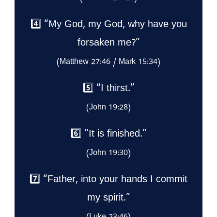
4️⃣ “My God, my God, why have you
forsaken me?”
(Matthew 27:46 / Mark 15:34)
5️⃣ “I thirst.”
(John 19:28)
6️⃣ “It is finished.”
(John 19:30)
7️⃣ “Father, into your hands I commit
my spirit.”