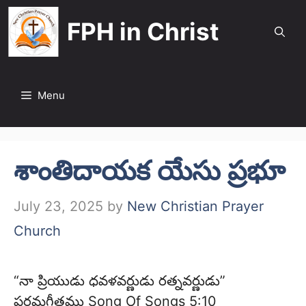
Skip
FPH in Christ
to
content
Menu
శాంతిదాయక యేసు ప్రభూ
July 23, 2025
by
New Christian Prayer
Church
“నా ప్రియుడు ధవళవర్ణుడు రత్నవర్ణుడు”
పరమగీతము Song Of Songs 5:10