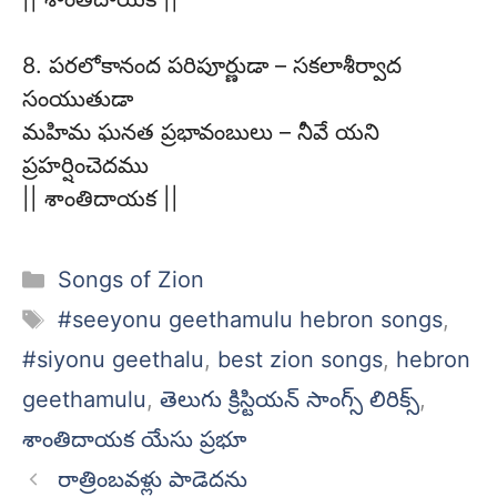
8. పరలోకానంద పరిపూర్ణుడా – సకలాశీర్వాద
సంయుతుడా
మహిమ ఘనత ప్రభావంబులు – నీవే యని
ప్రహర్షించెదము
|| శాంతిదాయక ||
Categories
Songs of Zion
Tags
#seeyonu geethamulu hebron songs
,
#siyonu geethalu
,
best zion songs
,
hebron
geethamulu
,
తెలుగు క్రిస్టియన్ సాంగ్స్ లిరిక్స్
,
శాంతిదాయక యేసు ప్రభూ
రాత్రింబవళ్లు పాడెదను