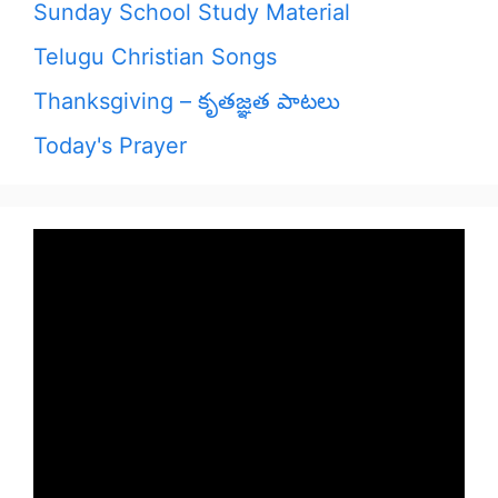
Sunday School Study Material
Telugu Christian Songs
Thanksgiving – కృతజ్ఞత పాటలు
Today's Prayer