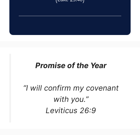
(Luke 23:46)
Promise of the Year
“I will confirm my covenant
with you.”
Leviticus 26:9