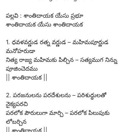
పల్లవి : శాంతిదాయక యేసు ప్రభూ
శాంతిదాయక యేసు శాంతిదాయక
1. ధవళవర్ణుడ రత్న వర్ణుడ – మహిమపూర్ణుడ
మనోహరుడా
నిత్య రాజ్య మహిమకు పిల్చిన – సత్యముగ నిన్ను
పూజించెదము
|| శాంతిదాయక ||
2. పరజనులను పరదేశులను – పరిశుద్ధులతో
నైక్యపరచి
పరలోక పౌరులుగా మార్చి – పరలోక పిలుపుకు
లోబర్చిన
|| శాంతిదాయక ||