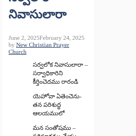
నివాసులారా
June 2, 2025
February 24, 2025
by
New Christian Prayer
Church
సర్వలోక నివాసులారా –
సర్వాధికారిని
కీర్తించెదము రారండి
యెహోవా ఏతెంచెను-
తన పరిశుద్ధ
ఆలయములో
మన సంతోషము –