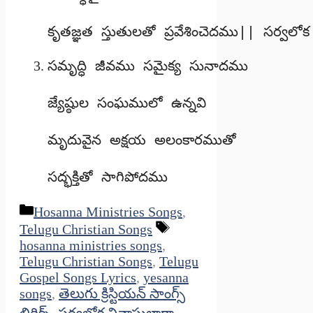
కృతజ్ఞత స్తుతులతో ప్రవేశించెదము|| సర్వలో
సమృద్ధి జీవము సమైక్య సునాదము

జ్యేష్ఠుల సంఘములో ఉన్నవి

మృదువైన అక్షయ అలంకారముతో

సద్భక్తితో సాగిపోదము
Categories
Hosanna Ministries Songs
,
Tags
Telugu Christian Songs
hosanna ministries songs
,
Telugu Christian Songs
,
Telugu
Gospel Songs Lyrics
,
yesanna
songs
,
తెలుగు క్రిస్టియన్ సాంగ్స్