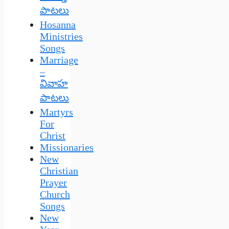
పాటలు
Hosanna
Ministries
Songs
Marriage
–
వివాహ
పాటలు
Martyrs
For
Christ
Missionaries
New
Christian
Prayer
Church
Songs
New