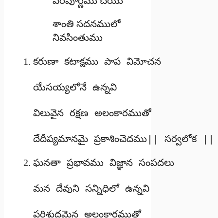
పరిపూర్ణము చేయు
శాంతి సదనములో
నివసింతుము
కరుణా కటాక్షము పాప విమోచన

యేసయ్యలోనే ఉన్నవి

విలువైన రక్షణ అలంకారముతో

దేదీప్యమానమై ప్రకాశించెదము|| సర్వలోక ||
ఘనతా ప్రభావము విజ్ఞాన సంపదలు

మన దేవుని సన్నిధిలో ఉన్నవి

పరిశుద్ధమైన అలంకారముతో
