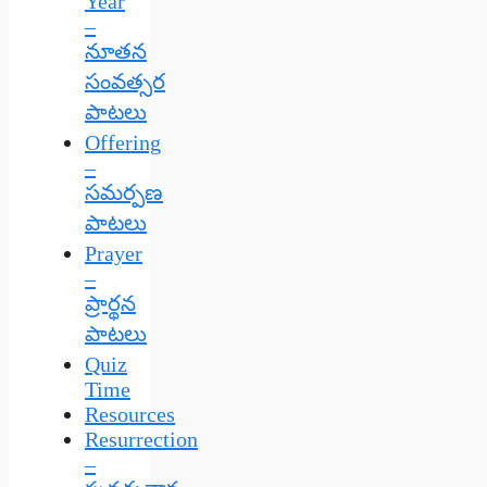
Year
–
నూతన
సంవత్సర
పాటలు
Offering
–
సమర్పణ
పాటలు
Prayer
–
ప్రార్థన
పాటలు
Quiz
Time
Resources
Resurrection
–