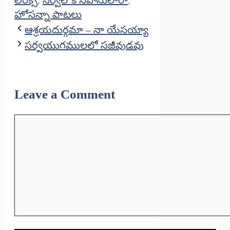
లిరిక్స్
,
సర్వలోక నివాసులారా
,
హోసన్నా పాటలు
ఆశ్రయదుర్గమా – నా యేసయ్యా
సర్వయుగములలో సజీవుడవు
Leave a Comment
Comment