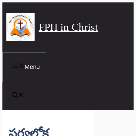
Skip
to
content
FPH in Christ
Menu
సర్వలోక