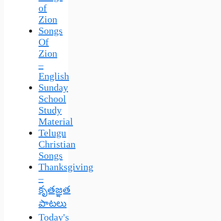
of
Zion
Songs
Of
Zion
–
English
Sunday
School
Study
Material
Telugu
Christian
Songs
Thanksgiving
–
కృతజ్ఞత
పాటలు
Today's