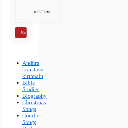
Subscribe
Andhra
kraistava
kirtanalu
Bible
Studies
Biography
Christmas
Songs
Comfort
Songs