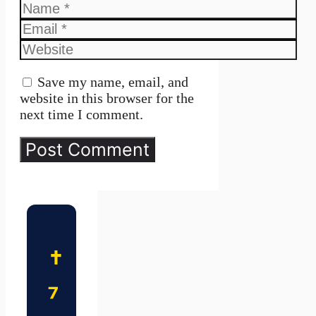
Name
Email
Website
Save my name, email, and
website in this browser for the
next time I comment.
✝️
7