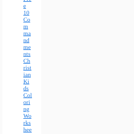
e
10
Co
m
ma
nd
me
nts
Ch
rist
ian
Ki
ds
Col
ori
ng
Wo
rks
hee