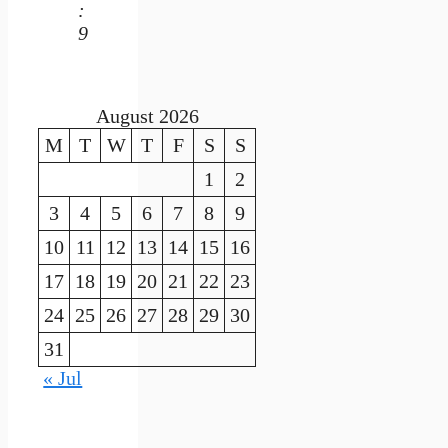
:
9
August 2026
M
T
W
T
F
S
S
1
2
3
4
5
6
7
8
9
10
11
12
13
14
15
16
17
18
19
20
21
22
23
24
25
26
27
28
29
30
31
« Jul