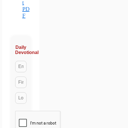
t
PD
F
Daily
Devotional