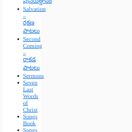
పునరుత్దానం
Salvation
–
రక్షణ
పాటలు
Second
Coming
–
రాకడ
పాటలు
Sermons
Seven
Last
Words
of
Christ
Songs
Book
Songs