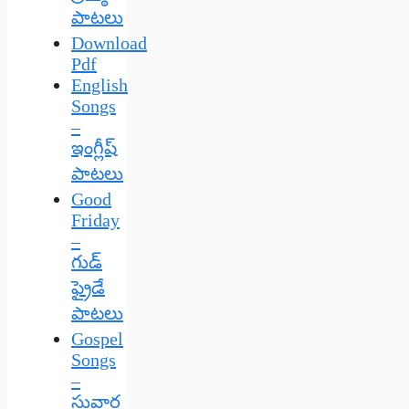
పాటలు
Download
Pdf
English
Songs
–
ఇంగ్లీష్
పాటలు
Good
Friday
–
గుడ్
ఫ్రైడే
పాటలు
Gospel
Songs
–
సువార్త