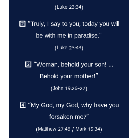
(Luke 23:34)
2️⃣ “Truly, I say to you, today you will
be with me in paradise.”
(Luke 23:43)
3️⃣ “Woman, behold your son! …
Behold your mother!”
(John 19:26–27)
4️⃣ “My God, my God, why have you
forsaken me?”
(Matthew 27:46 / Mark 15:34)