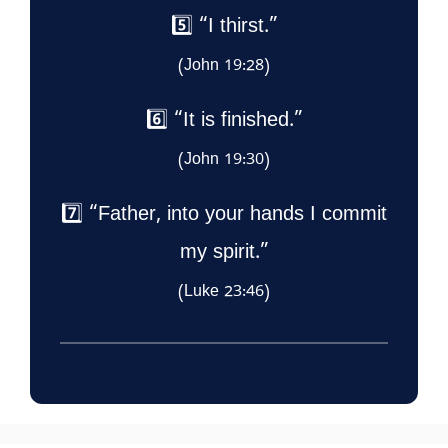
5️⃣ “I thirst.”
(John 19:28)
6️⃣ “It is finished.”
(John 19:30)
7️⃣ “Father, into your hands I commit
my spirit.”
(Luke 23:46)