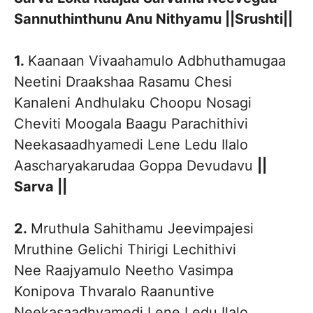
Sannuthinthunu Anu Nithyamu ||Srushti||
1.
Kaanaan Vivaahamulo Adbhuthamugaa
Neetini Draakshaa Rasamu Chesi
Kanaleni Andhulaku Choopu Nosagi
Cheviti Moogala Baagu Parachithivi
Neekasaadhyamedi Lene Ledu Ilalo
Aascharyakarudaa Goppa Devudavu
||
Sarva ||
2.
Mruthula Sahithamu Jeevimpajesi
Mruthine Gelichi Thirigi Lechithivi
Nee Raajyamulo Neetho Vasimpa
Konipova Thvaralo Raanuntive
Neekasaadhyamedi Lene Ledu Ilalo