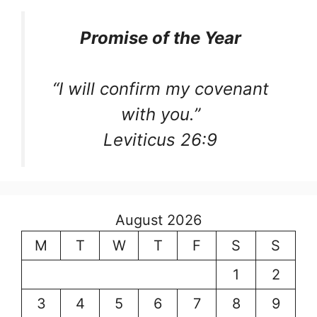
Promise of the Year
“I will confirm my covenant
with you.”
Leviticus 26:9
August 2026
M
T
W
T
F
S
S
1
2
3
4
5
6
7
8
9