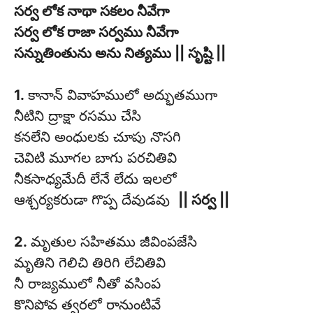
సర్వ లోక నాథా సకలం నీవేగా
సర్వ లోక రాజా సర్వము నీవేగా
సన్నుతింతును అను నిత్యము || సృష్టి ||
1.
కానాన్ వివాహములో అద్భుతముగా
నీటిని ద్రాక్షా రసము చేసి
కనలేని అంధులకు చూపు నొసగి
చెవిటి మూగల బాగు పరచితివి
నీకసాధ్యమేదీ లేనే లేదు ఇలలో
ఆశ్చర్యకరుడా గొప్ప దేవుడవు
|| సర్వ ||
2.
మృతుల సహితము జీవింపజేసి
మృతిని గెలిచి తిరిగి లేచితివి
నీ రాజ్యములో నీతో వసింప
కొనిపోవ త్వరలో రానుంటివే