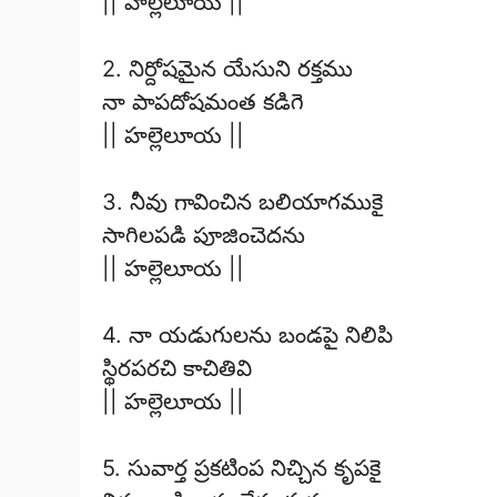
|| హల్లెలూయ ||
2. నిర్దోషమైన యేసుని రక్తము
నా పాపదోషమంత కడిగె
|| హల్లెలూయ ||
3. నీవు గావించిన బలియాగముకై
సాగిలపడి పూజించెదను
|| హల్లెలూయ ||
4. నా యడుగులను బండపై నిలిపి
స్థిరపరచి కాచితివి
|| హల్లెలూయ ||
5. సువార్త ప్రకటింప నిచ్చిన కృపకై