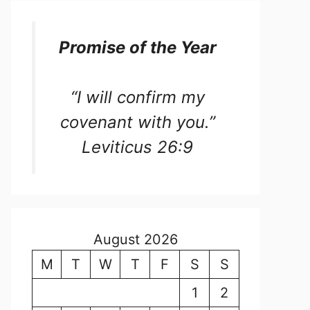
Promise of the Year
“I will confirm my
covenant with you.”
Leviticus 26:9
August 2026
M
T
W
T
F
S
S
1
2