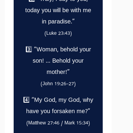
today you will be with me
in paradise.”
(Luke 23:43)
3️⃣ “Woman, behold your
son! … Behold your
mother!”
(John 19:26–27)
4️⃣ “My God, my God, why
have you forsaken me?”
(Matthew 27:46 / Mark 15:34)