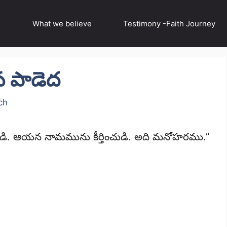
What we believe
Testimony -Faith Journey
ంస పాడెద
ch
డి. ఆయన నామమును కీర్తించుడి. అది మనోహరము.”