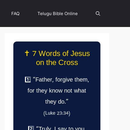
FAQ
Telugu Bible Online
✝️ 7 Words of Jesus
on the Cross
1️⃣ “Father, forgive them,
for they know not what
they do.”
(Luke 23:34)
2️⃣ “Truly, I say to you,