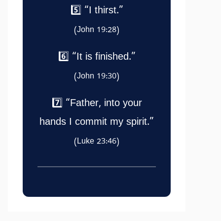
5️⃣ “I thirst.”
(John 19:28)
6️⃣ “It is finished.”
(John 19:30)
7️⃣ “Father, into your
hands I commit my spirit.”
(Luke 23:46)