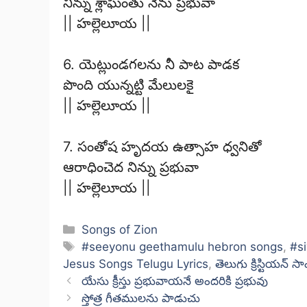
నిన్ను శ్లాఘింతు నేను ప్రభువా
|| హల్లెలూయ ||
6. యెట్లుండగలను నీ పాట పాడక
పొంది యున్నట్టి మేలులకై
|| హల్లెలూయ ||
7. సంతోష హృదయ ఉత్సాహ ధ్వనితో
ఆరాధించెద నిన్ను ప్రభువా
|| హల్లెలూయ ||
Categories
Songs of Zion
Tags
#seeyonu geethamulu hebron songs
,
#s
Jesus Songs Telugu Lyrics
,
తెలుగు క్రిస్టియన్ సాంగ
యేసు క్రీస్తు ప్రభువాయనే అందరికి ప్రభువు
స్తోత్ర గీతములను పాడుచు