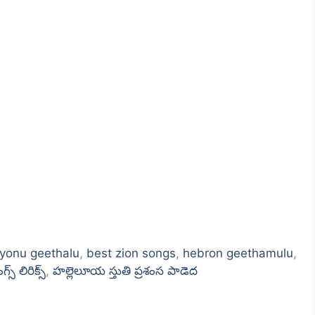
iyonu geethalu
,
best zion songs
,
hebron geethamulu
,
్స్ లిరిక్స్
,
హల్లెలూయ స్తుతి ప్రశంస పాడెద