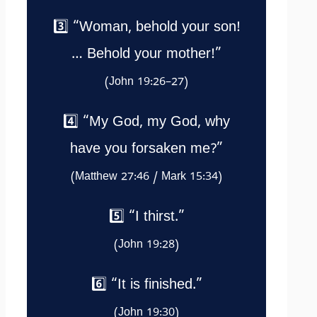
3️⃣ “Woman, behold your son!
… Behold your mother!”
(John 19:26–27)
4️⃣ “My God, my God, why
have you forsaken me?”
(Matthew 27:46 / Mark 15:34)
5️⃣ “I thirst.”
(John 19:28)
6️⃣ “It is finished.”
(John 19:30)