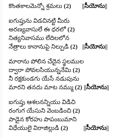
కొంతకాలమెన్నో శ్రమలు
(2)
||సీయోను||
ఐగుప్తును విడచినట్టి మీరు
అరణ్యవాసులే ఈ ధరలో
(2)
నిత్యనివాసము లేదిలలోన
నేత్రాలు కానానుపై నిల్పుడి
(2)
||సీయోను||
మారాను పోలిన చేదైన స్థలముల
ద్వారా పోవలసియున్ననేమి
(2)
నీ రక్షకుండగు యేసే నడుపును
మారని తనదు మాట నమ్ము
(2)
||సీయోను||
ఐగుప్తు ఆశలనన్నియు విడిచి
రంగుగ యేసుని వెంబడించి
(2)
పాడైన కోరహు పాపంబుమాని
విధేయులై విరాజిల్లుడి
(2)
||సీయోను||