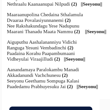
Nethraalu Kaanaanupai Nilpudi
(2)
||Seeyonu||
Maaraanupolina Chedaina Sthalamula
Dvaaraa Povalasiyunnanemi
(2)
Nee Rakshakundagu Yese Nadupunu
Maarani Thanadu Maata Nammu
(2)
||Seeyonu||
Aiguputhu Aashalananniyu Vidichi
Ranguga Yesuni Vembadinchi
(2)
Paadaina Korahu Paapambumaani
Vidheyulai Viraajilludi
(2)
||Seeyonu||
Aanandamaya Paralokambu Manadi
Akkadanundi Vachchunesu
(2)
Seeyonu Geethamu Sompuga Kalasi
Paadedamu Prabhuyesuku Jai
(2)
||Seeyonu||