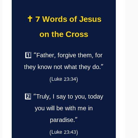
✝️ 7 Words of Jesus
on the Cross
1️⃣ “Father, forgive them, for
they know not what they do.”
(Luke 23:34)
2️⃣ “Truly, I say to you, today
you will be with me in
paradise.”
(Luke 23:43)