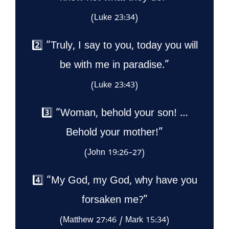
(Luke 23:34)
2️⃣ “Truly, I say to you, today you will
be with me in paradise.”
(Luke 23:43)
3️⃣ “Woman, behold your son! …
Behold your mother!”
(John 19:26–27)
4️⃣ “My God, my God, why have you
forsaken me?”
(Matthew 27:46 / Mark 15:34)