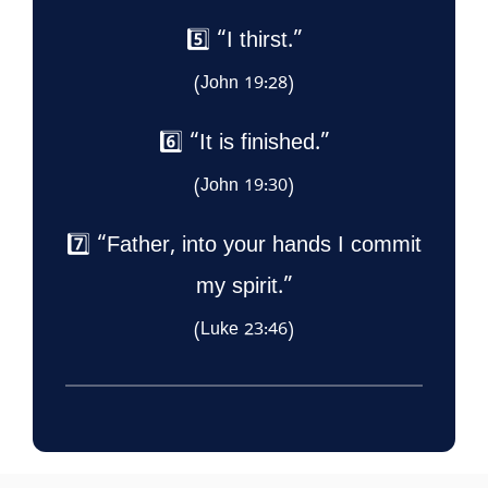
5️⃣ “I thirst.”
(John 19:28)
6️⃣ “It is finished.”
(John 19:30)
7️⃣ “Father, into your hands I commit
my spirit.”
(Luke 23:46)