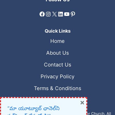
Facebook
Instagram
X
LinkedIn
YouTube
Pinterest
Quick Links
Home
About Us
Contact Us
Privacy Policy
Terms & Conditions
×
“మా యూట్యూబ్ ఛానెల్‌ని
Copyright © 2023 – 2026 New Christian Prayer Church. All