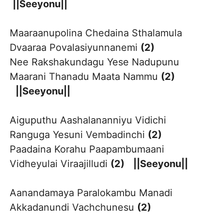
||Seeyonu||
Maaraanupolina Chedaina Sthalamula
Dvaaraa Povalasiyunnanemi
(2)
Nee Rakshakundagu Yese Nadupunu
Maarani Thanadu Maata Nammu
(2)
||Seeyonu||
Aiguputhu Aashalananniyu Vidichi
Ranguga Yesuni Vembadinchi
(2)
Paadaina Korahu Paapambumaani
Vidheyulai Viraajilludi
(2)
||Seeyonu||
Aanandamaya Paralokambu Manadi
Akkadanundi Vachchunesu
(2)