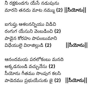
నీ రక్షకుండగు యేసే నడుపును
మారని తనదు మాట నమ్ము
(2)
||సీయోను||
ఐగుప్తు ఆశలనన్నియు విడిచి
రంగుగ యేసుని వెంబడించి
(2)
పాడైన కోరహు పాపంబుమాని
విధేయులై విరాజిల్లుడి
(2)
||సీయోను||
ఆనందమయ పరలోకంబు మనది
అక్కడనుండి వచ్చునేసు
(2)
సీయోను గీతము సొంపుగ కలసి
పాడెదము ప్రభుయేసుకు జై
(2)
||సీయోను||