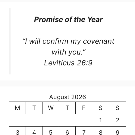
Promise of the Year
“I will confirm my covenant
with you.”
Leviticus 26:9
August 2026
M
T
W
T
F
S
S
1
2
3
4
5
6
7
8
9