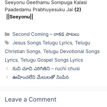
Seeyonu Geethamu Sompuga Kalasi
Paadedamu Prabhuyesuku Jai
(2)
||Seeyonu||
Categories
Second Coming – రాకడ పాటలు
Tags
Jesus Songs Telugu Lyrics
,
Telugu
Christian Songs
,
Telugu Devotional Songs
Lyrics
,
Telugu Gospel Songs Lyrics
రుచి చూచి ఎరిగితిని – ruchi chusi
ఊహించలేని మేలులతో నింపిన
Leave a Comment