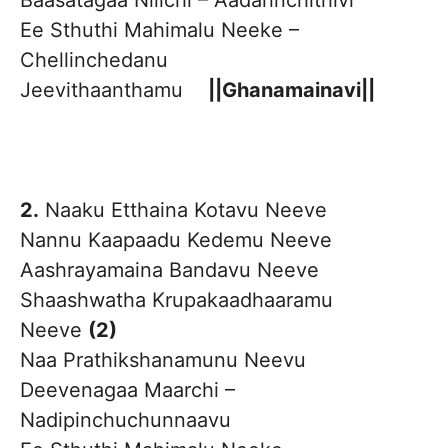
Baasatagaa Nilichi – Aadarinchithivi
Ee Sthuthi Mahimalu Neeke –
Chellinchedanu
Jeevithaanthamu
||Ghanamainavi||
2.
Naaku Etthaina Kotavu Neeve
Nannu Kaapaadu Kedemu Neeve
Aashrayamaina Bandavu Neeve
Shaashwatha Krupakaadhaaramu
Neeve
(2)
Naa Prathikshanamunu Neevu
Deevenagaa Maarchi –
Nadipinchuchunnaavu