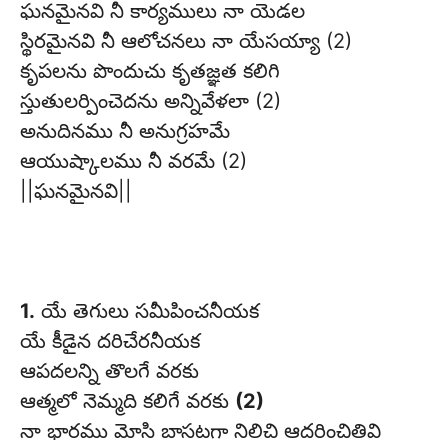
ఘనమైనవి నీ కార్యములు నా యెడల
స్థిరమైనవి నీ ఆలోచనలు నా యేసయ్యా (2)
కృపలను పొందుచు కృతజ్ఞత కలిగి
స్తుతులర్పించెదను అన్నివేళలా (2)
అనుదినము నీ అనుగ్రహమే
ఆయుష్కాలము నీ వరమే (2)
||ఘనమైనవి||
1.
యే తెగులు సమీపించనీయక
యే కీడైన దరిచేరనీయక
ఆపదలన్ని తొలగే వరకు
ఆత్మలో నెమ్మది కలిగే వరకు
(2)
నా భారము మోసి బాసటగా నిలిచి ఆదరించితివి