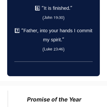
6️⃣ “It is finished.”
(John 19:30)
7️⃣ “Father, into your hands I commit
my spirit.”
(Luke 23:46)
Promise of the Year