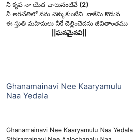
నీ కృప నా యెడ చాలునంటివే
(2)
నీ అరచేతిలో నను చెక్కుకుంటివి నాకేమి కొదువ
ఈ స్తుతి మహిమలు నీకే చెల్లించెదను జీవితాంతము
||ఘనమైనవి||
Ghanamainavi Nee Kaaryamulu
Naa Yedala
Ghanamainavi Nee Kaaryamulu Naa Yedala
Sthiramainavi Nee Aalochanalu Naa