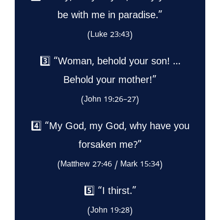
be with me in paradise.”
(Luke 23:43)
3️⃣ “Woman, behold your son! …
Behold your mother!”
(John 19:26–27)
4️⃣ “My God, my God, why have you
forsaken me?”
(Matthew 27:46 / Mark 15:34)
5️⃣ “I thirst.”
(John 19:28)