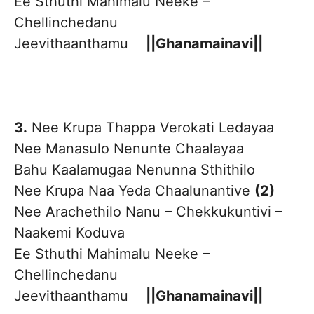
Ee Sthuthi Mahimalu Neeke –
Chellinchedanu
Jeevithaanthamu
||Ghanamainavi||
3.
Nee Krupa Thappa Verokati Ledayaa
Nee Manasulo Nenunte Chaalayaa
Bahu Kaalamugaa Nenunna Sthithilo
Nee Krupa Naa Yeda Chaalunantive
(2)
Nee Arachethilo Nanu – Chekkukuntivi –
Naakemi Koduva
Ee Sthuthi Mahimalu Neeke –
Chellinchedanu
Jeevithaanthamu
||Ghanamainavi||