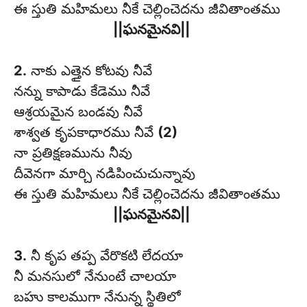
ఈ స్తుతి మహిమలు నీకే చెల్లించెదను జీవితాంతము
||ఘనమైనవి||
2.
నాకు ఎత్తైన కోటవు నీవే
నన్ను కాపాడు కేడెము నీవే
ఆశ్రయమైన బండవు నీవే
శాశ్వత కృపకాధారము నీవే
(2)
నా ప్రతిక్షణమును నీవు
దీవెనగా మార్చి నడిపించుచున్నావు
ఈ స్తుతి మహిమలు నీకే చెల్లించెదను జీవితాంతము
||ఘనమైనవి||
3.
నీ కృప తప్ప వేరొకటి లేదయా
నీ మనసులో నేనుంటే చాలయా
బహు కాలముగా నేనున్న స్థితిలో