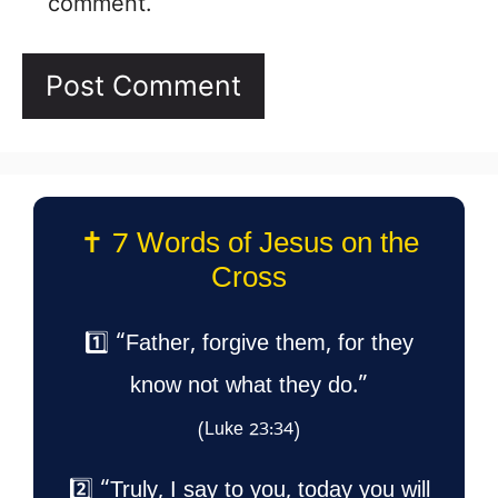
comment.
✝️ 7 Words of Jesus on the
Cross
1️⃣ “Father, forgive them, for they
know not what they do.”
(Luke 23:34)
2️⃣ “Truly, I say to you, today you will