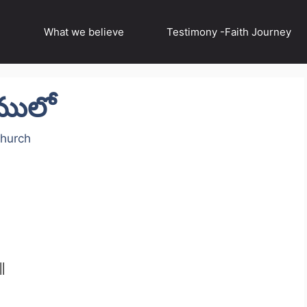
What we believe
Testimony -Faith Journey
ములో
Church
|