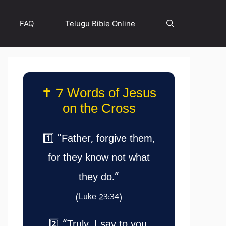
FAQ
Telugu Bible Online
✝️ 7 Words of Jesus
on the Cross
1️⃣ “Father, forgive them,
for they know not what
they do.”
(Luke 23:34)
2️⃣ “Truly, I say to you,