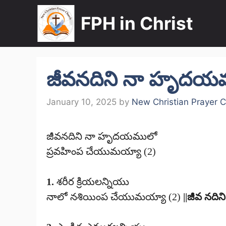
Skip
FPH in Christ
to
content
జీవనదిని నా హృదయ
January 10, 2025
by
New Christian Prayer 
జీవనదిని నా హృదయములో
ప్రవహింప చేయుమయ్యా (2)
1.
శరీర క్రియలన్నియు
నాలో నశియింప చేయుమయ్యా (2)
||జీవ నదిని|