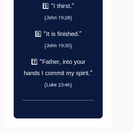
5️⃣ “I thirst.”
(John 19:28)
6️⃣ “It is finished.”
(John 19:30)
7️⃣ “Father, into your
hands I commit my spirit.”
(Luke 23:46)