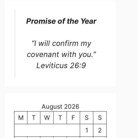
Promise of the Year
“I will confirm my
covenant with you.”
Leviticus 26:9
August 2026
M
T
W
T
F
S
S
1
2