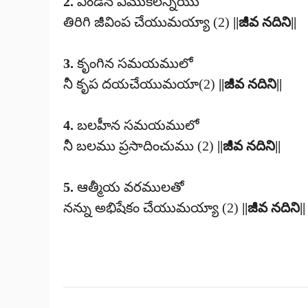
2.
ఎండిన ఎముకలన్నియు
తిరిగి జీవింప చేయుమయ్యా (2)
||జీవ నదిని||
3.
కృంగిన సమయములో
నీ కృప దయచేయుమయా(2)
||జీవ నదిని||
4.
బలహీన సమయములో
నీ బలము ప్రసాదించుము (2)
||జీవ నదిని||
5.
ఆత్మీయ వరములతో
నన్ను అభిషేకం చేయుమయ్యా (2)
||జీవ నదిని||