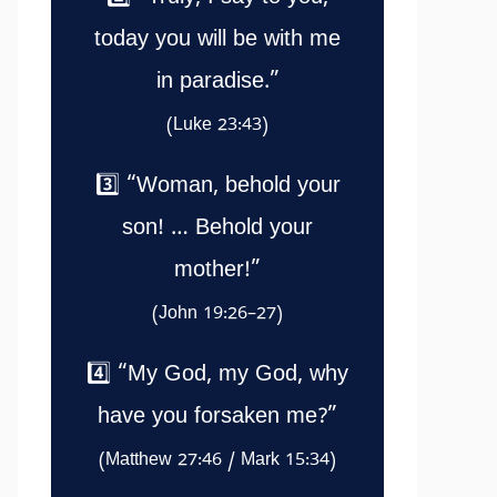
today you will be with me
in paradise.”
(Luke 23:43)
3️⃣ “Woman, behold your
son! … Behold your
mother!”
(John 19:26–27)
4️⃣ “My God, my God, why
have you forsaken me?”
(Matthew 27:46 / Mark 15:34)