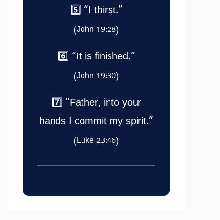
5️⃣ “I thirst.”
(John 19:28)
6️⃣ “It is finished.”
(John 19:30)
7️⃣ “Father, into your
hands I commit my spirit.”
(Luke 23:46)