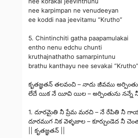
nee korakai jeevinthunu
nee karpimpan ne venudeeyan
ee koddi naa jeevitamu “Krutho”
5. Chintinchiti gatha paapamulakai
entho nenu edchu chunti
kruthajnathatho samarpintunu
brathu kanthayu nee sevakai “Krutho
కృతజ్ఞతన్ తలవంచి – నాదు జీవము అర్పింత
లేదే యిక నే యీవి యిల – అర్పింతును నన్నే న
1. దూరమైతి నీ ప్రేమ మరచి – నే రేపితి నీ గ
దూరముగ నిక వెళ్ళజాల – కూర్చుండెద నీ చెం
|| కృతజ్ఞతన్ ||