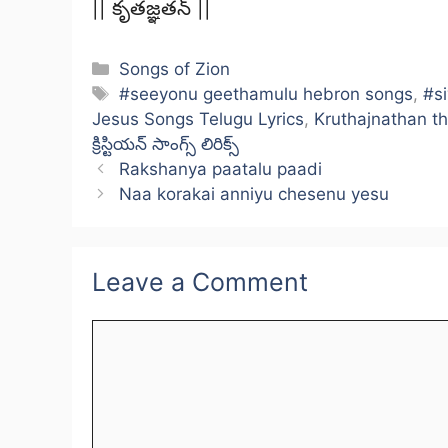
|| కృతజ్ఞతన్ ||
Categories
Songs of Zion
Tags
#seeyonu geethamulu hebron songs
,
#s
Jesus Songs Telugu Lyrics
,
Kruthajnathan t
క్రిస్టియన్ సాంగ్స్ లిరిక్స్
Rakshanya paatalu paadi
Naa korakai anniyu chesenu yesu
Leave a Comment
Comment