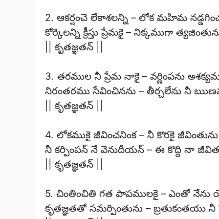
2. ఆకర్షంచె లేకాశలన్ని – లోక మహిమ నడ్డగిం
కోర్కెలన్ని క్రీస్తు ప్రేమకై – నిక్కముగా త్యజింతున
|| కృతజ్ఞతన్ ||
3. తరముల నీ ప్రేమ నాకై – వర్ణింపను అశక్య
నిరంతరము సేవించినను – తీర్చలేను నీ ఋ
|| కృతజ్ఞతన్ ||
4. లోకముకై జీవించనింక – నీ కొరకై జీవింతును
నీ కర్పింపన్ నే వెనుదీయన్ – ఈ కొద్ది నా జీవ
|| కృతజ్ఞతన్ ||
5. చింతించితి గత పాపములకై – ఎంతో నేను య
కృతజ్ఞతతో సమర్పింతును – బ్రతుకంతయు నీ 