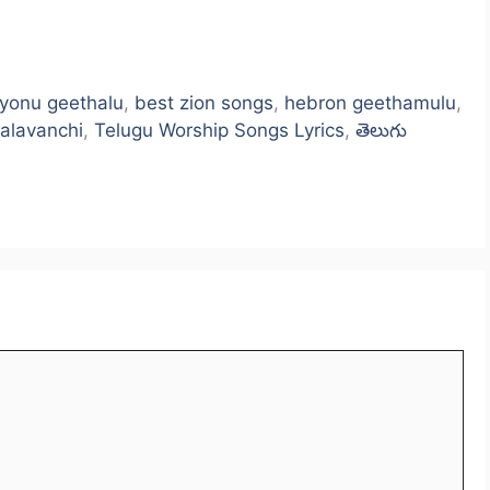
iyonu geethalu
,
best zion songs
,
hebron geethamulu
,
halavanchi
,
Telugu Worship Songs Lyrics
,
తెలుగు