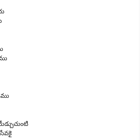
చు
ు
ము
ణము
ితము
ేడ్చుచుంటి
సేవకై