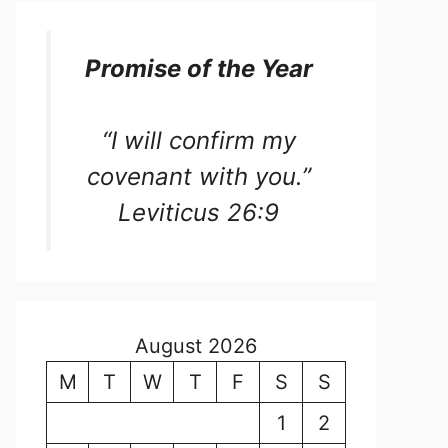
Promise of the Year
“I will confirm my
covenant with you.”
Leviticus 26:9
August 2026
M
T
W
T
F
S
S
1
2