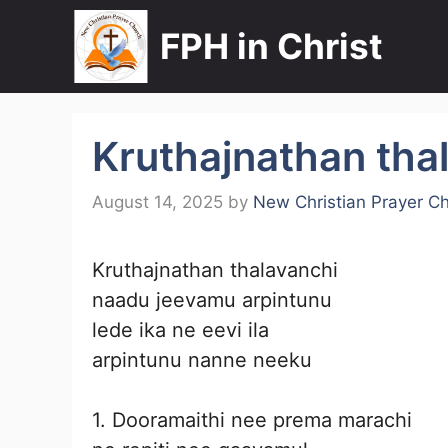
Skip
FPH in Christ
to
content
Kruthajnathan tha
August 14, 2025
by
New Christian Prayer C
Kruthajnathan thalavanchi
naadu jeevamu arpintunu
lede ika ne eevi ila
arpintunu nanne neeku
1. Dooramaithi nee prema marachi