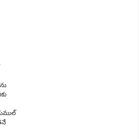
”
ును
ీకు
ాయముల్
తనే