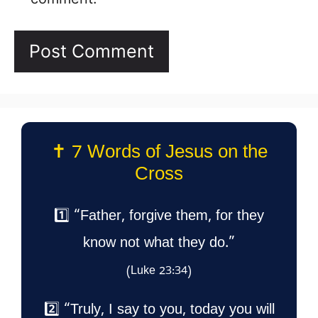
✝️ 7 Words of Jesus on the
Cross
1️⃣ “Father, forgive them, for they
know not what they do.”
(Luke 23:34)
2️⃣ “Truly, I say to you, today you will