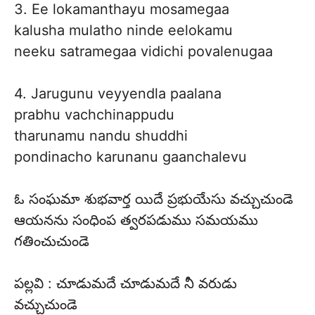
3. Ee lokamanthayu mosamegaa
kalusha mulatho ninde eelokamu
neeku satramegaa vidichi povalenugaa
4. Jarugunu veyyendla paalana
prabhu vachchinappudu
tharunamu nandu shuddhi
pondinacho karunanu gaanchalevu
ఓ సంఘమా శుభవార్త యిదే ప్రభుయేసు వచ్చుచుండె
ఆయనను సంధింప త్వరపడుము సమయము
గతించుచుండె
పల్లవి : చూడుమదే చూడుమదే నీ వరుడు
వచ్చుచుండె