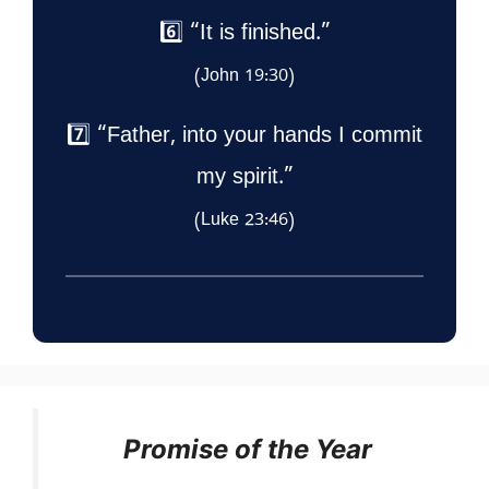
6️⃣ “It is finished.”
(John 19:30)
7️⃣ “Father, into your hands I commit
my spirit.”
(Luke 23:46)
Promise of the Year