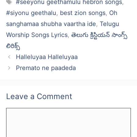
Tags
#seeyonu geethamulu hebron songs
,
#siyonu geethalu
,
best zion songs
,
Oh
sanghamaa shubha vaartha ide
,
Telugu
Worship Songs Lyrics
,
తెలుగు క్రిస్టియన్ సాంగ్స్
లిరిక్స్
Halleluyaa Halleluyaa
Premato ne paadeda
Leave a Comment
Comment