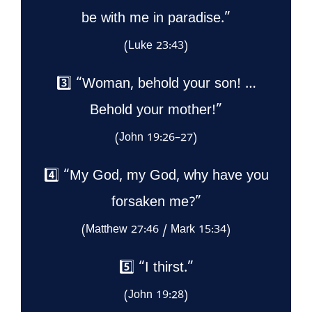
be with me in paradise.”
(Luke 23:43)
3️⃣ “Woman, behold your son! …
Behold your mother!”
(John 19:26–27)
4️⃣ “My God, my God, why have you
forsaken me?”
(Matthew 27:46 / Mark 15:34)
5️⃣ “I thirst.”
(John 19:28)