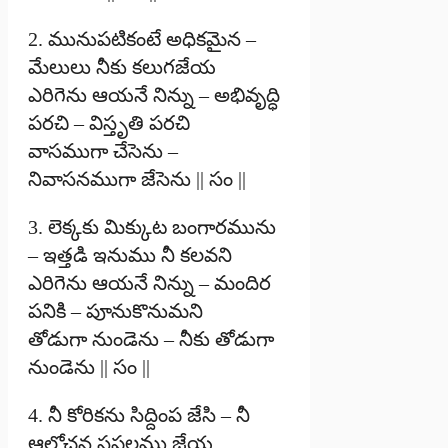
2. మునుపటికంటే అధికమైన –
మేలులు నీకు కలుగజేయ
ఎరిగెను ఆయనే నిన్ను – అభివృద్ధి
పరచి – విస్తృతి పరచి
వాసముగా చేసెను –
నివాసనముగా జేసెను || సం ||
3. లెక్కకు మిక్కుట బంగారమును
– ఇత్తడి ఇనుము నీ కలవని
ఎరిగెను ఆయనే నిన్ను – మందిర
పనికి – పూనుకొనుమని
తోడుగా నుండెను – నీకు తోడుగా
నుండెను || సం ||
4. నీ కోరికను సిద్దింప జేసి – నీ
ఆలోచన సఫలము జేయ