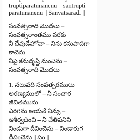
truptiparatunanenu – santrupti
paratunanenu || Sanvatsaradi ||
సంవత్సరాది మొదలు –
సంవత్సరాంతము వరకు
నీ దేవుడేహోవా – నిను కనుపాపగా
కాచెను
నీపై కనుదృష్టి నుంచెను –
సంవత్సరాది మొదలు
1. నలువది సంవత్సరములు
అరణ్యములో – నీ సంచార
జీవితమును
ఎరిగెను ఆయనే నిన్ను –
ఆశీర్వదించి – నీ చేతిపనిని
నిండుగా దీవించెను – నిండారుగ
దీవించెను || సం ||