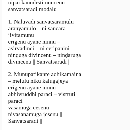
nipai kanudrsti nuncenu –
sanvatsaradi modalu
1. Naluvadi sanvatsaramulu
aranyamulo – ni sancara
jivitamunu
erigenu ayane ninnu –
asirvadinci – ni cetipanini
ninḍuga divincenu – ninḍaruga
divincenu || Sanvatsaradi ||
2. Munupatikante adhikamaina
– melulu niku kalugajeya
erigenu ayane ninnu –
abhivruddhi paraci – vistruti
paraci
vasamuga cesenu –
nivasanamuga jesenu ||
Sanvatsaradi ||