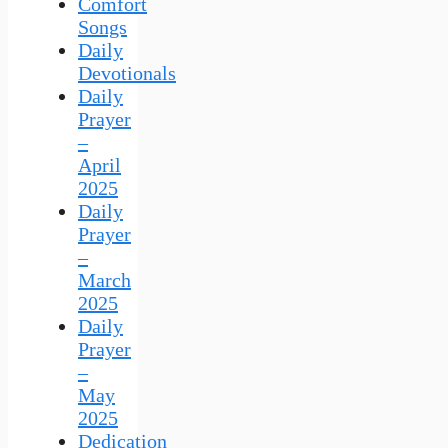
Comfort
Songs
Daily
Devotionals
Daily
Prayer
–
April
2025
Daily
Prayer
–
March
2025
Daily
Prayer
–
May
2025
Dedication