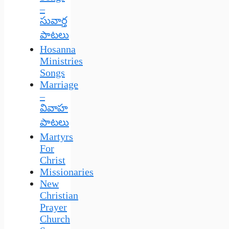
–
సువార్త
పాటలు
Hosanna
Ministries
Songs
Marriage
–
వివాహ
పాటలు
Martyrs
For
Christ
Missionaries
New
Christian
Prayer
Church