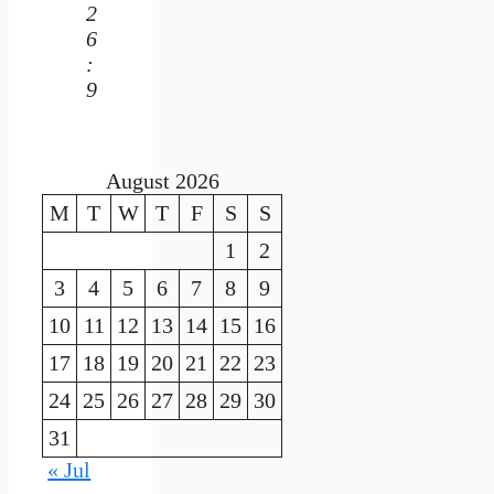
2
6
:
9
August 2026
M
T
W
T
F
S
S
1
2
3
4
5
6
7
8
9
10
11
12
13
14
15
16
17
18
19
20
21
22
23
24
25
26
27
28
29
30
31
« Jul