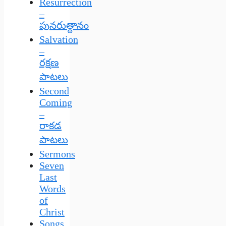
Resurrection
–
పునరుత్దానం
Salvation
–
రక్షణ
పాటలు
Second
Coming
–
రాకడ
పాటలు
Sermons
Seven
Last
Words
of
Christ
Songs