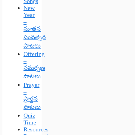
Songs
New
Year
–
నూతన
సంవత్సర
పాటలు
Offering
–
సమర్పణ
పాటలు
Prayer
–
ప్రార్థన
పాటలు
Quiz
Time
Resources