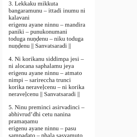
3. Lekkaku mikkuta
bangaramunu – ittadi inumu ni
kalavani
erigenu ayane ninnu – mandira
paniki – punukonumani
toduga nuṇḍenu – niku toduga
nuṇḍenu || Sanvatsaradi ||
4. Ni korikanu siddimpa jesi –
ni alocana saphalamu jeya
erigenu ayane ninnu – atmato
nimpi – sarireccha trunci
korika neraveḷcenu – ni korika
neraveḷcenu || Sanvatsaradi ||
5. Ninu preminci asirvadinci –
abhivrud’dhi cetu nanina
pramaṇamu
erigenu ayane ninnu – pasu
sampadato – phala sasyamuto