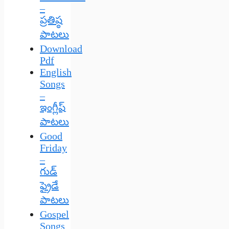
–
ప్రతిష్ఠ
పాటలు
Download
Pdf
English
Songs
–
ఇంగ్లీష్
పాటలు
Good
Friday
–
గుడ్
ఫ్రైడే
పాటలు
Gospel
Songs