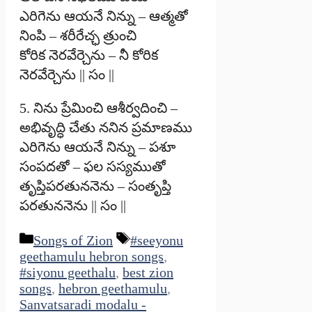
ఎరిగెను ఆయనే నిన్ను – ఆత్మతో
నింపి – శరీరేచ్ఛ త్రుంచి
కోరిక నెరవేర్చెను – నీ కోరిక
నెరవేర్చెను || సం ||
5. నిను ప్రేమించి ఆశీర్వదించి –
అభివృద్ధి చేతు ననిన ప్రమాణము
ఎరిగెను ఆయనే నిన్ను – పశూ
సంపదతో – ఫల సస్యముతో
తృప్తిపరతుననెను – సంతృప్తి
పరతుననెను || సం ||
Categories
Tags
Songs of Zion
#seeyonu
geethamulu hebron songs
,
#siyonu geethalu
,
best zion
songs
,
hebron geethamulu
,
Sanvatsaradi modalu -