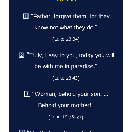
Cross
1️⃣ “Father, forgive them, for they
know not what they do.”
(Luke 23:34)
2️⃣ “Truly, I say to you, today you will
be with me in paradise.”
(Luke 23:43)
3️⃣ “Woman, behold your son! …
Behold your mother!”
(John 19:26–27)