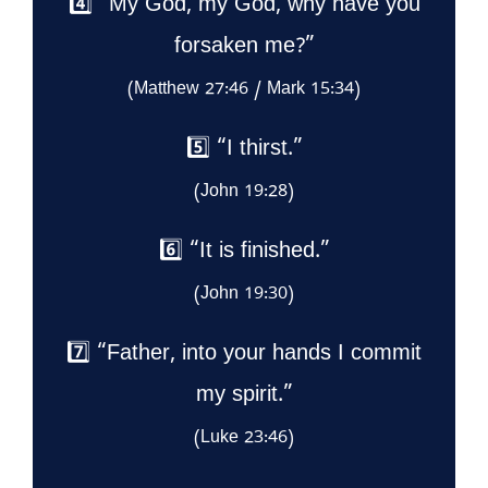
4️⃣ “My God, my God, why have you
forsaken me?”
(Matthew 27:46 / Mark 15:34)
5️⃣ “I thirst.”
(John 19:28)
6️⃣ “It is finished.”
(John 19:30)
7️⃣ “Father, into your hands I commit
my spirit.”
(Luke 23:46)