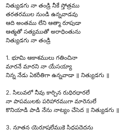
నిత్యుడగు నా తండ్రి నీకే స్తోత్రము
తరతరముల నుండి ఉన్నవాడవు
ఆది అంతము లేని ఆత్మా రూపుడా
ఆత్మతో సత్యముతో అరాధింతును
నిత్యుడగు నా తండ్రి
1. భూమి ఆకాశములు గతించినా
మారనే మారని నా యేసయ్యా
నిన్న నేడు ఏకరీతిగా ఉన్నవాడా ॥ నిత్యుడగు ॥
2. సిలువలో నీవు కార్చిన రుధిరధారలే
నా పాపములకు పరిహారముగా మారెనులే
కొనియాడి పాడి నేను నాట్యం చేసెద ॥ నిత్యుడగు ॥
3. నూతన యెరూషలేముకై సిద్ధపదెదను