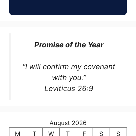
Promise of the Year
“I will confirm my covenant
with you.”
Leviticus 26:9
August 2026
M
T
W
T
F
S
S