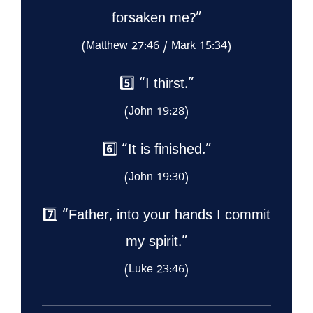
forsaken me?”
(Matthew 27:46 / Mark 15:34)
5️⃣ “I thirst.”
(John 19:28)
6️⃣ “It is finished.”
(John 19:30)
7️⃣ “Father, into your hands I commit
my spirit.”
(Luke 23:46)