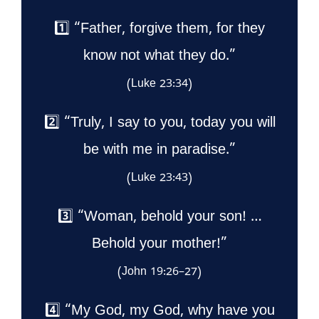
1️⃣ “Father, forgive them, for they
know not what they do.”
(Luke 23:34)
2️⃣ “Truly, I say to you, today you will
be with me in paradise.”
(Luke 23:43)
3️⃣ “Woman, behold your son! …
Behold your mother!”
(John 19:26–27)
4️⃣ “My God, my God, why have you