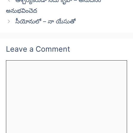
ఆశ్చర్యకరుడా నీదు కృపా – అనుదినం
అనుభవించెద
సీయోనులో – నా యేసుతో
Leave a Comment
Comment