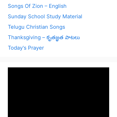
Songs Of Zion – English
Sunday School Study Material
Telugu Christian Songs
Thanksgiving – కృతజ్ఞత పాటలు
Today's Prayer