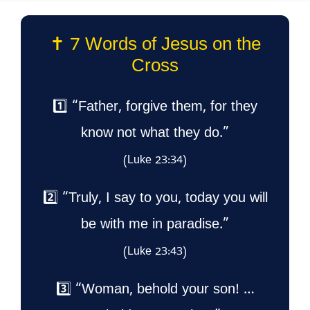
✝️ 7 Words of Jesus on the
Cross
1️⃣ “Father, forgive them, for they
know not what they do.”
(Luke 23:34)
2️⃣ “Truly, I say to you, today you will
be with me in paradise.”
(Luke 23:43)
3️⃣ “Woman, behold your son! …