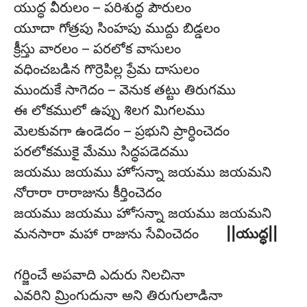
యుద్ధ వీరులం – పరిశుద్ధ పౌరులం
యూదా గోత్రపు సింహపు ముద్దు బిడ్డలం
క్రీస్తు వారలం – పరలోక వాసులం
వధించబడిన గొర్రెపిల్ల ప్రేమ దాసులం
ముందుకే సాగెదం – వెనుక తట్టు తిరుగము
ఈ లోకములో ఉప్పు శిలగ మిగలము
మెలకువగా ఉండెదం – ప్రభుని ప్రార్ధించెదం
పరలోకముకై మేము సిద్ధపడెదము
జయము జయము హోసన్నా జయము జయమని
నోరారా రారాజును కీర్తించెదం
జయము జయము హోసన్నా జయము జయమని
మనసారా మహా రాజును సేవించెదం
||యుద్ధ||
గర్జించే అపవాది ఎదురు నిలచినా
ఎవరిని మ్రింగుదునా అని తిరుగులాడినా