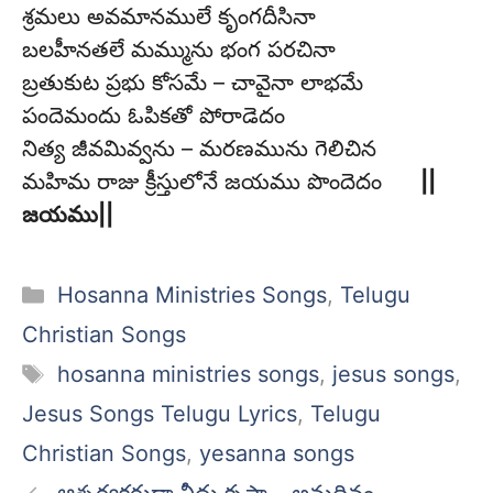
శ్రమలు అవమానములే కృంగదీసినా
బలహీనతలే మమ్మును భంగ పరచినా
బ్రతుకుట ప్రభు కోసమే – చావైనా లాభమే
పందెమందు ఓపికతో పోరాడెదం
నిత్య జీవమివ్వను – మరణమును గెలిచిన
మహిమ రాజు క్రీస్తులోనే జయము పొందెదం
||
జయము||
Categories
Hosanna Ministries Songs
,
Telugu
Christian Songs
Tags
hosanna ministries songs
,
jesus songs
,
Jesus Songs Telugu Lyrics
,
Telugu
Christian Songs
,
yesanna songs