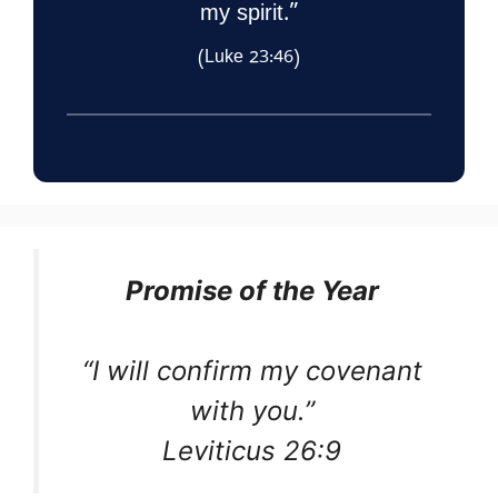
my spirit.”
(Luke 23:46)
Promise of the Year
“I will confirm my covenant
with you.”
Leviticus 26:9