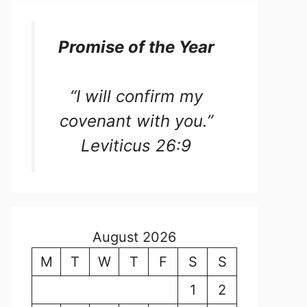
Promise of the Year
“I will confirm my
covenant with you.”
Leviticus 26:9
August 2026
M
T
W
T
F
S
S
1
2