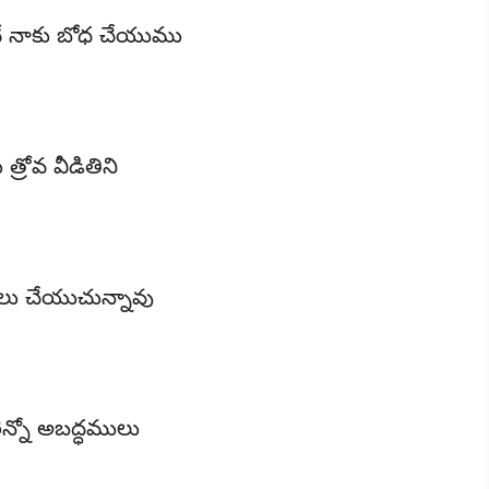
ీవే నాకు బోధ చేయుము
్రోవ వీడితిని
లు చేయుచున్నావు
రెన్నో అబద్ధములు