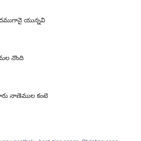
దముగానై యున్నవి
్రమల నొంది
ంగారు నాణెముల కంటె