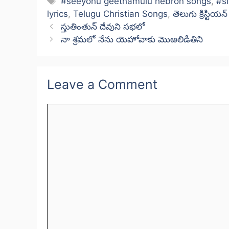
Tags
#seeyonu geethamulu hebron songs
,
#s
lyrics
,
Telugu Christian Songs
,
తెలుగు క్రిస్టియన్ 
స్తుతింతున్ దేవుని సభలో
నా శ్రమలో నేను యెహోవాకు మొఱలిడితిని
Leave a Comment
Comment