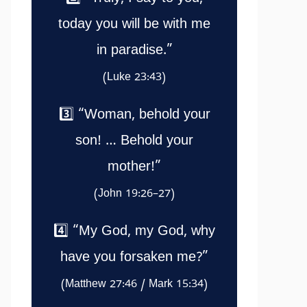
today you will be with me
in paradise.”
(Luke 23:43)
3️⃣ “Woman, behold your
son! … Behold your
mother!”
(John 19:26–27)
4️⃣ “My God, my God, why
have you forsaken me?”
(Matthew 27:46 / Mark 15:34)