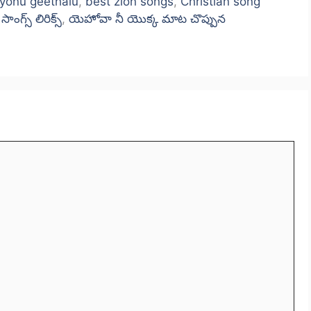
iyonu geethalu
,
best zion songs
,
Christian song
సాంగ్స్ లిరిక్స్
,
యెహోవా నీ యొక్క మాట చొప్పున