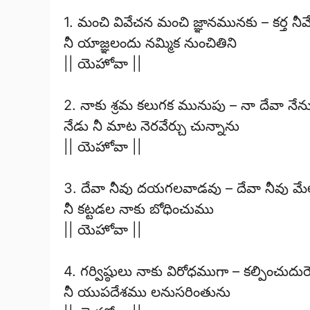
1. మంచి వివేచన మంచి జ్ఞానమునకు – కర్త న
నీ యాజ్ఞలందు నమ్మిక నుంచితిని
|| యెహోవా ||
2. నాకు శ్రమ కలుగక మునుపు – నా దేవా నేను త
నేడు నీ మాట నెరవేర్చు చున్నాను
|| యెహోవా ||
3. దేవా నీవు దయగలవాడవు – దేవా నీవు మే
నీ కట్టడల నాకు బోధించుము
|| యెహోవా ||
4. గర్విష్ఠులు నాకు విరోధముగా – కల్పించుదు
నీ యుపదేశము లనుసరింతును