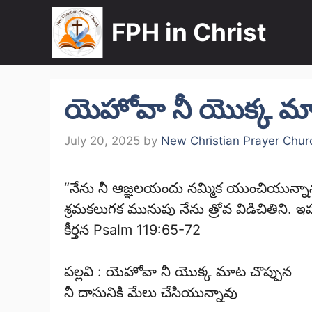
Skip
FPH in Christ
to
content
యెహోవా నీ యొక్క మా
July 20, 2025
by
New Christian Prayer Chur
“నేను నీ ఆజ్ఞలయందు నమ్మిక యుంచియున్నాన
శ్రమకలుగక మునుపు నేను త్రోవ విడిచితిని. 
కీర్తన Psalm 119:65-72
పల్లవి : యెహోవా నీ యొక్క మాట చొప్పున
నీ దాసునికి మేలు చేసియున్నావు