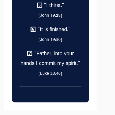
5️⃣ “I thirst.”
(John 19:28)
6️⃣ “It is finished.”
(John 19:30)
7️⃣ “Father, into your
hands I commit my spirit.”
(Luke 23:46)