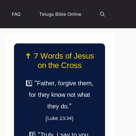
FAQ
Telugu Bible Online
✝️ 7 Words of Jesus
on the Cross
1️⃣ “Father, forgive them,
for they know not what
they do.”
(Luke 23:34)
2️⃣ “Truly, I say to you,