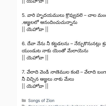
|| యెహోవా ||
5. వారి హృదయములు క్రొవ్వువలె – చాల మం
.ఆజ్ఞలలో ఆనందించుచున్నాను
|| యెహోవా ||
6. దేవా నేను నీ కట్టడలను – నేర్చుకొనునట్లు శ
యుండుట నాకు యెంతో మేలాయెను
|| యెహోవా ||
7. వేలాది వెండి నాణెముల కంటె – వేలాది బ
నీ విచ్చిన ఆజ్ఞలు నాకు మేలు
|| యెహోవా ||
Categories
Songs of Zion