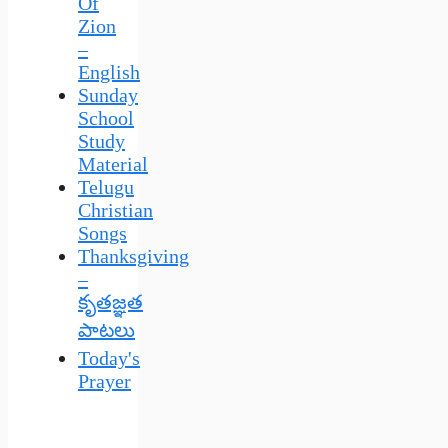
Of
Zion
–
English
Sunday
School
Study
Material
Telugu
Christian
Songs
Thanksgiving
–
కృతజ్ఞత
పాటలు
Today's
Prayer