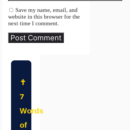
Save my name, email, and
website in this browser for the
next time I comment.
✝️
7
Words
of