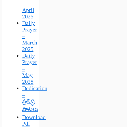
–
April
2025
Daily
Prayer
–
March
2025
Daily
Prayer
–
May
2025
Dedication
–
ప్రతిష్ఠ
పాటలు
Download
Pdf