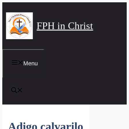
Skip
to
content
FPH in Christ
Menu
Adigo calvarilo