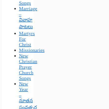
Songs
Marriage
–
వివాహ
పాటలు
Martyrs
For
Christ
Missionaries
New
Christian
Prayer
Church
Songs
New
Year
–
నూతన
సంవత్సర