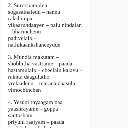
2. Suroopamaina –
sogasainaledu – nannu
rakshimpa –
vikaarundaayen – palu nindalan
– bharinchenu –
padivelalo –
nathikaankshaneeyude
3. Mundla makutam –
shobhitha vastrame – paada
hastamulalo – cheelalu kalavu –
rakhta daagulatho
vrelaadenu – marana daasula –
vimochinchen
4. Yesuni thyaagam naa
yaashrayame – goppa
santosham
priyuni raajyam – paada