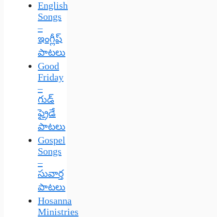
English
Songs
–
ఇంగ్లీష్
పాటలు
Good
Friday
–
గుడ్
ఫ్రైడే
పాటలు
Gospel
Songs
–
సువార్త
పాటలు
Hosanna
Ministries