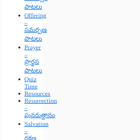
పాటలు
Offering
–
సమర్పణ
పాటలు
Prayer
–
ప్రార్థన
పాటలు
Quiz
Time
Resources
Resurrection
–
పునరుత్దానం
Salvation
–
రక్షణ