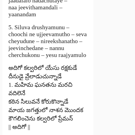
jaadalalo nadachutaye –
naa jeevithamandali –
yaanandam
5. Siluva drushyamunu –
choochi ne ujjeevamutho – seva
cheyudune – nireekshanatho –
jeevinchedane – nannu
cherchukonu – yesu raajyamulo
అదిగో కల్వరిలో యేసు రక్షకుడే
దీనుడై వ్రేలాడుచున్నాడే
1. మహిమ ఘనతను మరచి
వదిలెనే
కఠిన సిలువనే కోరుకొన్నాడే
మాయ జగత్తులో నాశన మొందక
కౌగలించెను కల్వరిలో ప్రేమన్
|| అదిగో ||