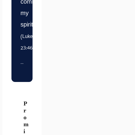
commit
my
spirit.”
(Luke
23:46)
P
r
o
m
i