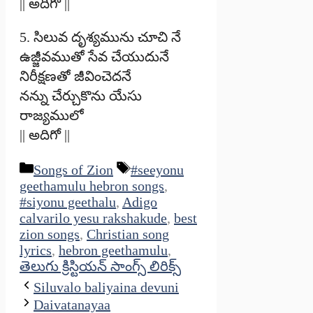
|| అదిగో ||
5. సిలువ దృశ్యమును చూచి నే
ఉజ్జీవముతో సేవ చేయుదునే
నిరీక్షణతో జీవించెదనే
నన్ను చేర్చుకొను యేసు
రాజ్యములో
|| అదిగో ||
Categories
Tags
Songs of Zion
#seeyonu
geethamulu hebron songs
,
#siyonu geethalu
,
Adigo
calvarilo yesu rakshakude
,
best
zion songs
,
Christian song
lyrics
,
hebron geethamulu
,
తెలుగు క్రిస్టియన్ సాంగ్స్ లిరిక్స్
Siluvalo baliyaina devuni
Daivatanayaa