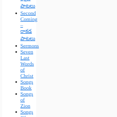
పాటలు
Second
Coming
–
రాకడ
పాటలు
Sermons
Seven
Last
Words
of
Christ
Songs
Book
Songs
of
Zion
Songs