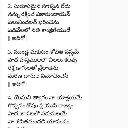
2. సురూపమైన సొగసైన లేదు
నన్ను రక్షించ వికారుండాయెన్
పలునిందలన్ భరించెను
పదివేలలో నతి కాంక్షణీయుడే
|| అదిగో ||
3. ముండ్ల మకుటం శోభిత వస్త్రమే
పాద హస్తములలో చీలలు కలవు
రక్త డాగులతో వ్రేలాడెను
మరణ దాసుల విమోచించెన్
|| అదిగో ||
4. యేసుని త్యాగం నా యాశ్రయమే
గొప్పసంతోషం ప్రియుని రాజ్యం
పాద జాడలలో నడచుటయే
నా జీవితమందలి యానందం