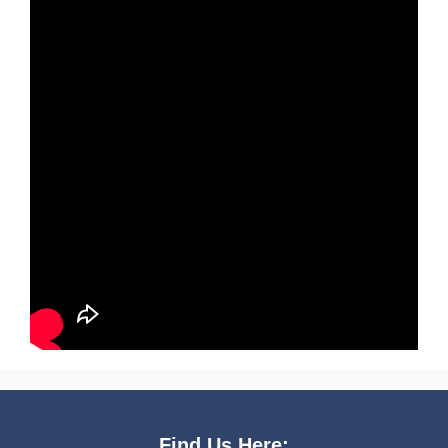
Find Us Here: