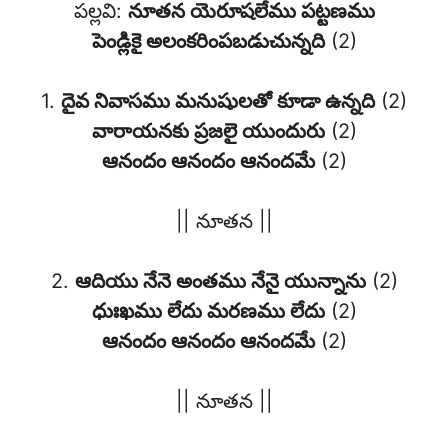
పల్లవి:
నూతన యెరూషలేము పట్టణము
పెండ్లికై అలంకరింపబడుచున్నది
(2)
1.
దైవ నివాసము మనుషులతో కూడా ఉన్నది
(2)
వారాయనకు ప్రజలై యుందురు
(2)
ఆనందం ఆనందం ఆనందమే
(2)
|| నూతన ||
2.
ఆదియు నేనె అంతము నేనై యున్నాను
(2)
ధుఃఖము లేదు మరణము లేదు
(2)
ఆనందం ఆనందం ఆనందమే
(2)
|| నూతన ||