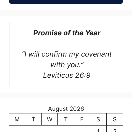
Promise of the Year
“I will confirm my covenant
with you.”
Leviticus 26:9
August 2026
M
T
W
T
F
S
S
1
2