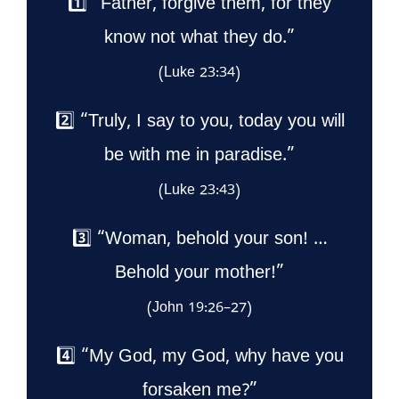
1️⃣ “Father, forgive them, for they
know not what they do.”
(Luke 23:34)
2️⃣ “Truly, I say to you, today you will
be with me in paradise.”
(Luke 23:43)
3️⃣ “Woman, behold your son! …
Behold your mother!”
(John 19:26–27)
4️⃣ “My God, my God, why have you
forsaken me?”