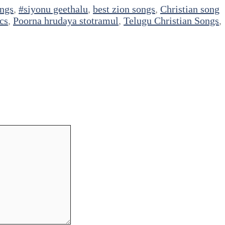
ngs
,
#siyonu geethalu
,
best zion songs
,
Christian song
cs
,
Poorna hrudaya stotramul
,
Telugu Christian Songs
,