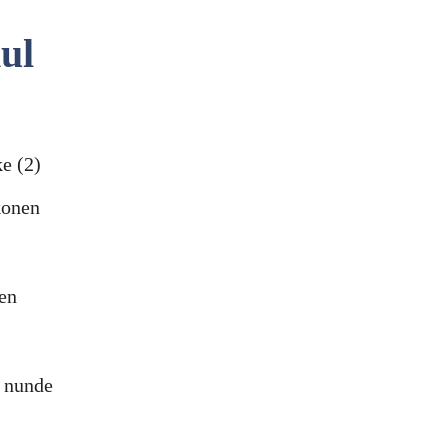
ul
e (2)
konen
en
 nunde