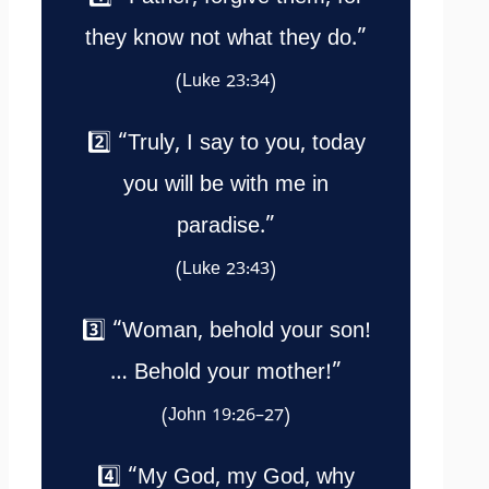
they know not what they do.”
(Luke 23:34)
2️⃣ “Truly, I say to you, today
you will be with me in
paradise.”
(Luke 23:43)
3️⃣ “Woman, behold your son!
… Behold your mother!”
(John 19:26–27)
4️⃣ “My God, my God, why