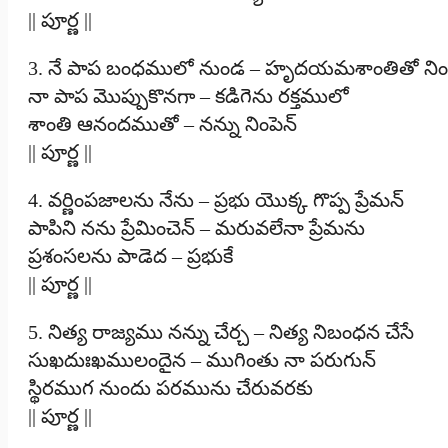
|| పూర్ణ ||
3. నే పాప బంధములో నుండ – హృదయమశాంతితో నిం
నా పాప మొప్పుకొనగా – కడిగెను రక్తములో
శాంతి ఆనందముతో – నన్ను నింపెన్
|| పూర్ణ ||
4. వర్ణింపజాలను నేను – ప్రభు యొక్క గొప్ప ప్రేమన్
పాపిని నను ప్రేమించెన్ – మరువలేనా ప్రేమను
ప్రశంసలను పాడెద – ప్రభుకే
|| పూర్ణ ||
5. నిత్య రాజ్యము నన్ను చేర్చ – నిత్య నిబంధన చేసే
సుఖదుఃఖములందైన – ముగింతు నా పరుగున్
స్థిరముగ నుందు పరమును చేరువరకు
|| పూర్ణ ||