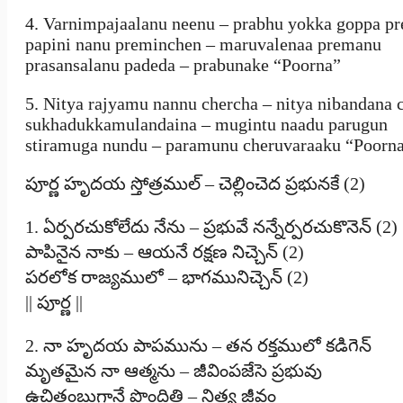
4. Varnimpajaalanu neenu – prabhu yokka goppa p
papini nanu preminchen – maruvalenaa premanu
prasansalanu padeda – prabunake “Poorna”
5. Nitya rajyamu nannu chercha – nitya nibandana 
sukhadukkamulandaina – mugintu naadu parugun
stiramuga nundu – paramunu cheruvaraaku “Poorn
పూర్ణ హృదయ స్తోత్రముల్ – చెల్లించెద ప్రభునకే (2)
1. ఏర్పరచుకోలేదు నేను – ప్రభువే నన్నేర్పరచుకొనెన్ (2)
పాపినైన నాకు – ఆయనే రక్షణ నిచ్చెన్ (2)
పరలోక రాజ్యములో – భాగమునిచ్చెన్ (2)
|| పూర్ణ ||
2. నా హృదయ పాపమును – తన రక్తములో కడిగెన్
మృతమైన నా ఆత్మను – జీవింపజేసె ప్రభువు
ఉచితంబుగానే పొందితి – నిత్య జీవం