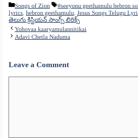
Categories
Tags
Songs of Zion
#seeyonu geethamulu hebron so
lyrics
,
hebron geethamulu
,
Jesus Songs Telugu Lyri
తెలుగు క్రిస్టియన్ సాంగ్స్ లిరిక్స్
Yohovaa kaaryamulannitikai
Adavi Chetla Naduma
Leave a Comment
Comment