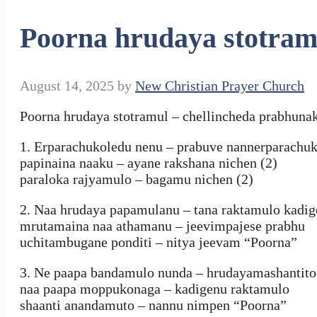
Poorna hrudaya stotram
August 14, 2025
by
New Christian Prayer Church
Poorna hrudaya stotramul – chellincheda prabhunak
1. Erparachukoledu nenu – prabuve nannerparachu
papinaina naaku – ayane rakshana nichen (2)
paraloka rajyamulo – bagamu nichen (2)
2. Naa hrudaya papamulanu – tana raktamulo kadig
mrutamaina naa athamanu – jeevimpajese prabhu
uchitambugane ponditi – nitya jeevam “Poorna”
3. Ne paapa bandamulo nunda – hrudayamashantito
naa paapa moppukonaga – kadigenu raktamulo
shaanti anandamuto – nannu nimpen “Poorna”