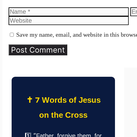
Name
Em
Save my name, email, and website in this browse
✝️ 7 Words of Jesus
on the Cross
1️⃣ “Father, forgive them, for