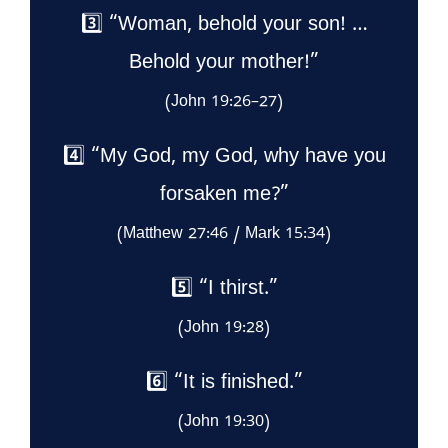
3️⃣ “Woman, behold your son! …
Behold your mother!”
(John 19:26–27)
4️⃣ “My God, my God, why have you
forsaken me?”
(Matthew 27:46 / Mark 15:34)
5️⃣ “I thirst.”
(John 19:28)
6️⃣ “It is finished.”
(John 19:30)