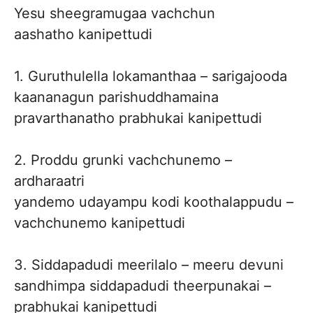
Yesu sheegramugaa vachchun
aashatho kanipettudi
1. Guruthulella lokamanthaa – sarigajooda
kaananagun parishuddhamaina
pravarthanatho prabhukai kanipettudi
2. Proddu grunki vachchunemo –
ardharaatri
yandemo udayampu kodi koothalappudu –
vachchunemo kanipettudi
3. Siddapadudi meerilalo – meeru devuni
sandhimpa siddapadudi theerpunakai –
prabhukai kanipettudi