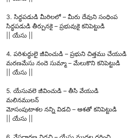
3. సిద్ధపడుడి మీరిలలో – మీరు దేవుని సంధింప
సిద్ధపడుడి తీర్పునకై – ప్రభువుకై కనిపెట్టుడి
|| యేసు ||
4. పరిశుద్ధులై జీవించుడి – ప్రభుని చిత్తము చేయుడి
మరణమేసు నందె సుమ్మా – మేలుకొని కనిపెట్టుడి
|| యేసు ||
5. యేసువలె జీవించుడి – తీసి వేయుడి
మలినములన్
మోసంపుటాశల నన్ని విడచి – ఆశతో కనిపెట్టుడి
|| యేసు ||
6. వేషధారణ విడచి – యేసు ముద్రల ధరించి