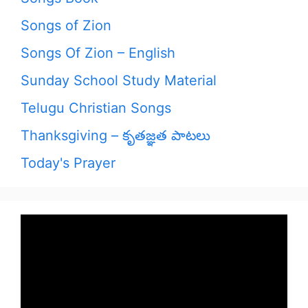
Songs of Zion
Songs Of Zion – English
Sunday School Study Material
Telugu Christian Songs
Thanksgiving – కృతజ్ఞత పాటలు
Today's Prayer