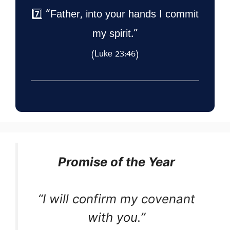
7️⃣ “Father, into your hands I commit
my spirit.”
(Luke 23:46)
Promise of the Year
“I will confirm my covenant
with you.”