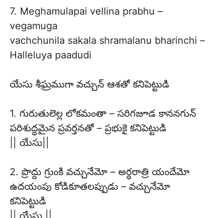
7. Meghamulapai vellina prabhu –
vegamuga
vachchunila sakala shramalanu bharinchi –
Halleluya paadudi
యేసు శీఘ్రముగా వచ్చున్ ఆశతో కనిపెట్టుడి
1. గురుతులెల్ల లోకమంతా – సరిగజూడ కాననగున్
పరిశుద్ధమైన ప్రవర్తనతో – ప్రభుకై కనిపెట్టుడి
|| యేసు||
2. ప్రొద్దు గ్రుంకి వచ్చునేమో – అర్ధరాత్రి యందేమో
ఉదయంపు కోడికూతలప్పుడు – వచ్చునేమో
కనిపెట్టుడి
|| యేసు ||