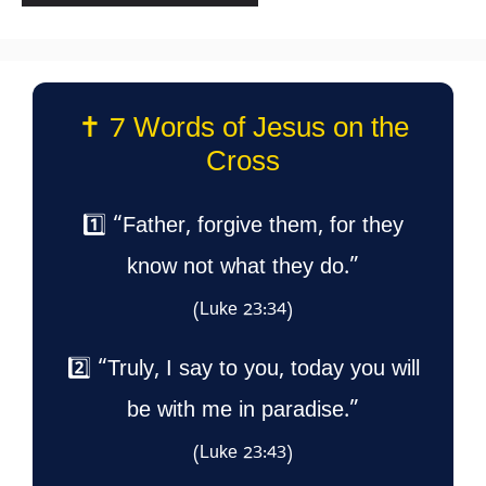
✝️ 7 Words of Jesus on the
Cross
1️⃣ “Father, forgive them, for they
know not what they do.”
(Luke 23:34)
2️⃣ “Truly, I say to you, today you will
be with me in paradise.”
(Luke 23:43)