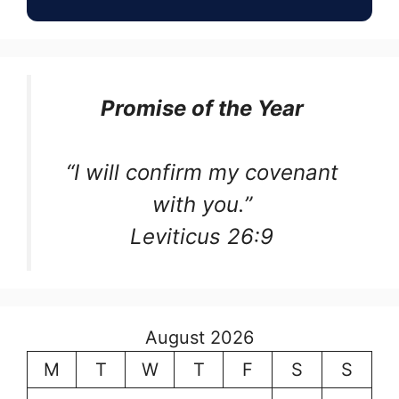
Promise of the Year
“I will confirm my covenant
with you.”
Leviticus 26:9
August 2026
M
T
W
T
F
S
S