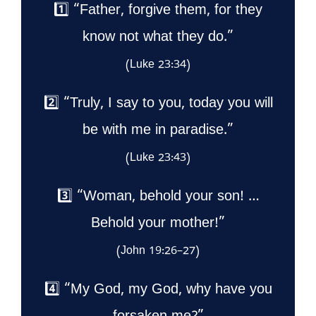
1️⃣ “Father, forgive them, for they
know not what they do.”
(Luke 23:34)
2️⃣ “Truly, I say to you, today you will
be with me in paradise.”
(Luke 23:43)
3️⃣ “Woman, behold your son! …
Behold your mother!”
(John 19:26–27)
4️⃣ “My God, my God, why have you