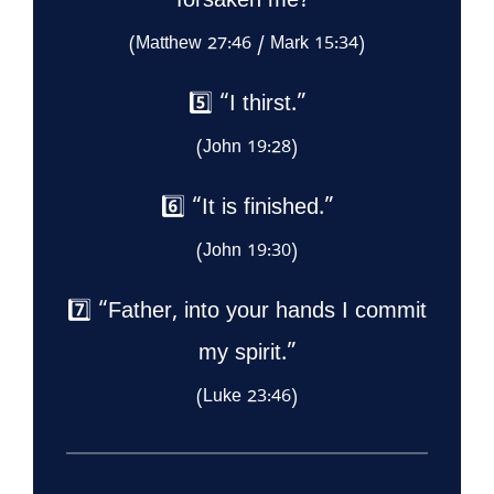
forsaken me?”
(Matthew 27:46 / Mark 15:34)
5️⃣ “I thirst.”
(John 19:28)
6️⃣ “It is finished.”
(John 19:30)
7️⃣ “Father, into your hands I commit
my spirit.”
(Luke 23:46)