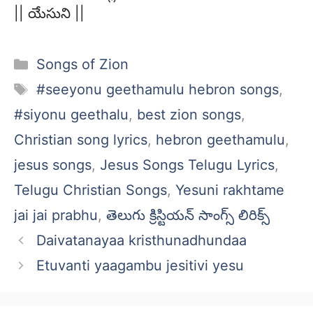
|| యేసుని ||
Categories
Songs of Zion
Tags
#seeyonu geethamulu hebron songs
,
#siyonu geethalu
,
best zion songs
,
Christian song lyrics
,
hebron geethamulu
,
jesus songs
,
Jesus Songs Telugu Lyrics
,
Telugu Christian Songs
,
Yesuni rakhtame
jai jai prabhu
,
తెలుగు క్రిస్టియన్ సాంగ్స్ లిరిక్స్
Daivatanayaa kristhunadhundaa
Etuvanti yaagambu jesitivi yesu