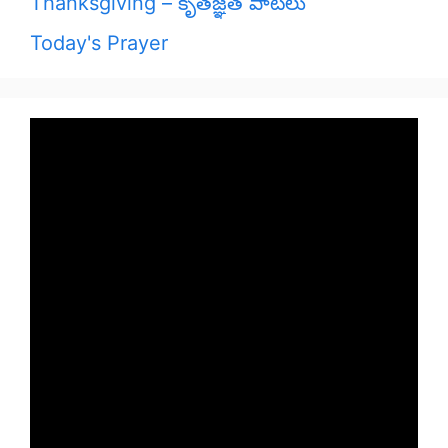
Thanksgiving – కృతజ్ఞత పాటలు
Today's Prayer